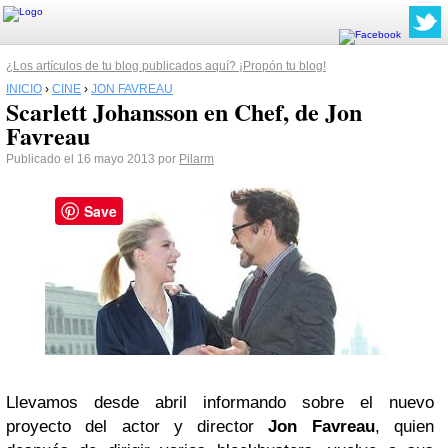
¿Los artículos de tu blog publicados aquí? ¡Propón tu blog!
INICIO
›
CINE
›
JON FAVREAU
Scarlett Johansson en Chef, de Jon
Favreau
Publicado el 16 mayo 2013 por
Pilarm
Save
Llevamos desde abril informando sobre el nuevo
proyecto del actor y director
Jon Favreau
, quien