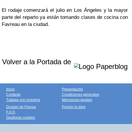
El rodaje comenzará el julio en Los Ángeles y la mayor
parte del reparto ya están tomando clases de cocina con
Favreau en la ciudad.
Volver a la Portada de
Inicio
Presentación
Contacto
Condiciones generales
Trabaja con nosotros
Menciones legales
Dossier de Prensa
Propón tu blog
F.A.Q.
Gestionar cookies