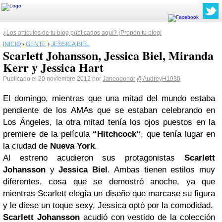
¿Los artículos de tu blog publicados aquí? ¡Propón tu blog!
INICIO
›
GENTE
›
JESSICA BIEL
Scarlett Johansson, Jessica Biel, Miranda
Kerr y Jessica Hart
Publicado el 20 noviembre 2012 por
Janeodonor
@AudreyH1930
El domingo, mientras que una mitad del mundo estaba
pendiente de los AMAs que se estaban celebrando en
Los Ángeles, la otra mitad tenía los ojos puestos en la
premiere de la película
“Hitchcock
“
, que tenía lugar en
la ciudad de
Nueva York
.
Al estreno acudieron sus protagonistas
Scarlett
Johansson
y
Jessica Biel
. Ambas tienen estilos muy
diferentes, cosa que se demostró anoche, ya que
mientras Scarlett elegía un diseño que marcase su figura
y le diese un toque sexy, Jessica optó por la comodidad.
Scarlett Johansson
acudió con vestido de la colección