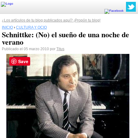
¿Los artículos de tu blog publicados aquí? ¡Propón tu blog!
INICIO
›
CULTURA Y OCIO
Schnittke: (No) el sueño de una noche de
verano
Publicado el 05 marzo 2010 por
Titus
Save