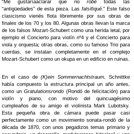
“Me gustaríaaclarar que no
robé
todas las
“antigüedades” de esta pieza. Las
falsifiqué
.” Este falso
clasicismo vienés flota libremente por sus obras de
finales de los 70 y los 80. Algunas obras llevan la marca
de los falsos Mozart-Schubert como una herida letal, por
ejemplo el Concierto para violín nº4 y el Concierto para
viola y orquesta; otras obras, como su famoso Trio para
cuerdas, se instalan completamente en el complejo
Mozart-Schubert como un okupa en un edificio en ruinas.
En el caso de
(K)ein Sommernachtstraum
, Schnittke
había compuesto la estructura principal un año antes,
como un
Gratulationsrondo
(Rondó de felicitación) para
violín y piano, con motivo del quincuagésimo
cumpleaños de su amigo el violinista Mark Lubotsky.
Esta pequeña obra de cámara puede pasar casi
perfectamente como un movimiento sonata-rondó de la
década de 1870, con unos pegadizos temas primario y