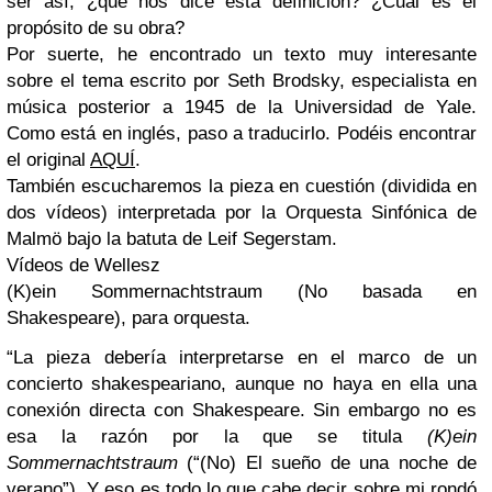
ser así, ¿qué nos dice esta definición? ¿Cuál es el
propósito de su obra?
Por suerte, he encontrado un texto muy interesante
sobre el tema escrito por
Seth Brodsky
, especialista en
música posterior a 1945 de la Universidad de Yale.
Como está en inglés, paso a traducirlo. Podéis encontrar
el original
AQUÍ
.
También escucharemos la pieza en cuestión (dividida en
dos vídeos) interpretada por la Orquesta Sinfónica de
Malmö bajo la batuta de Leif Segerstam.
Vídeos de Wellesz
(K)ein Sommernachtstraum (No basada en
Shakespeare), para orquesta.
“La pieza debería interpretarse en el marco de un
concierto shakespeariano, aunque no haya en ella una
conexión directa con Shakespeare. Sin embargo no es
esa la razón por la que se titula
(K)ein
Sommernachtstraum
(“(No) El sueño de una noche de
verano”). Y eso es todo lo que cabe decir sobre mi rondó