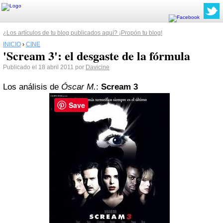
¿Los artículos de tu blog publicados aquí? ¡Propón tu blog!
INICIO
›
CINE
'Scream 3': el desgaste de la fórmula
Publicado el 18 abril 2011 por
Davicine
Los análisis de
Óscar M.
:
Scream 3
Save