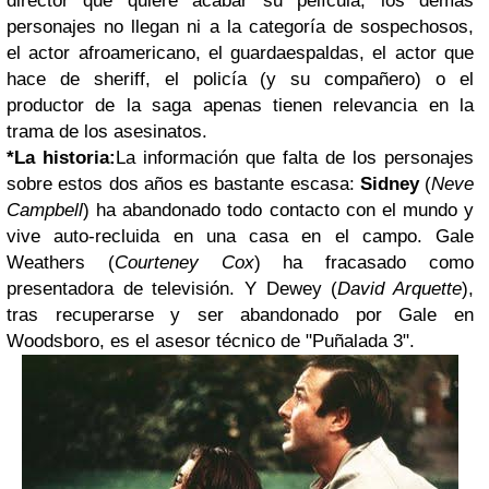
director que quiere acabar su película; los demás
personajes no llegan ni a la categoría de sospechosos,
el actor afroamericano, el guardaespaldas, el actor que
hace de sheriff, el policía (y su compañero) o el
productor de la saga apenas tienen relevancia en la
trama de los asesinatos.
*La historia:
La información que falta de los personajes
sobre estos dos años es bastante escasa:
Sidney
(
Neve
Campbell
) ha abandonado todo contacto con el mundo y
vive auto-recluida en una casa en el campo. Gale
Weathers (
Courteney Cox
) ha fracasado como
presentadora de televisión. Y Dewey (
David Arquette
),
tras recuperarse y ser abandonado por Gale en
Woodsboro, es el asesor técnico de "Puñalada 3".