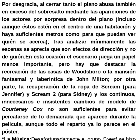
Por desgracia, al cerrar tanto el plano abusa también
en exceso del sobresalto mediante las apariciones de
los actores por sorpresa dentro del plano (incluso
aunque éstos estén en el centro de una habitación y
haya suficientes metros como para que puedan ver
quién se acerca
); tras analizar mínimamente las
escenas se aprecia que son efectos de dirección y no
de guión.
En esta ocasión el escenario juega un papel
menos importante, pero hay que destacar la
recreación de las casas de Woodsboro o la mansión
fantasmal y laberíntica de John Milton; por otra
parte, la recuperación de la ropa de
Scream
(para
Jennifer) y
Scream 2
(para Sidney) y los continuos,
innecesarios e insistentes cambios de modelo de
Courteney Cox
no son suficientes para evitar
percatarse de lo demacrada que aparece durante la
película, aunque todo el reparto ya lo parece en el
póster.
*La Música:
Desafortunadamente el grupo
Creed
se hizo