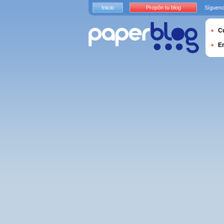
Inicio
Propón tu blog
Sígueno
Cu
E