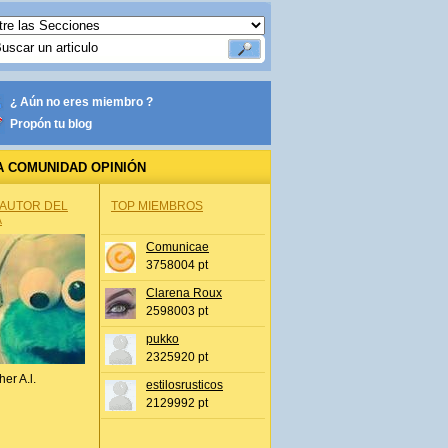
¿ Aún no eres miembro ?
Propón tu blog
A COMUNIDAD OPINIÓN
 AUTOR DEL
TOP MIEMBROS
A
Comunicae
3758004 pt
Clarena Roux
2598003 pt
pukko
2325920 pt
her A.l.
estilosrusticos
2129992 pt