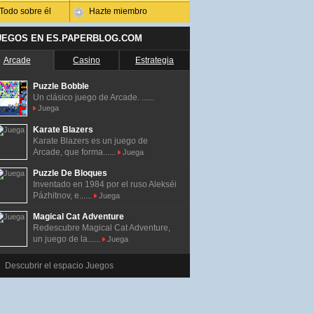
Todo sobre él
Hazte miembro
UEGOS EN ES.PAPERBLOG.COM
Arcade
Casino
Estrategia
Puzzle Bobble
Un clásico juego de Arcade. ......
Juega
Karate Blazers
Karate Blazers es un juego de
Arcade, que forma......
Juega
Puzzle De Bloques
Inventado en 1984 por el ruso Alekséi
Pázhitnov, e......
Juega
Magical Cat Adventure
Redescubre Magical Cat Adventure,
un juego de la......
Juega
Descubrir el espacio Juegos