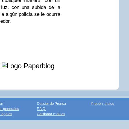
e cualquier manera, con un
 luz, con una subida de la
 a algún policia se le ocurra
dedor.
e
ón
Dossier de Prensa
Propón tu blog
s generales
F.A.Q.
legales
Gestionar cookies