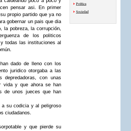
tá caldeando poco a poco y
Política
cen pensar asi. En primer
Sociedad
 su propio partido que ya no
ra gobernar un pais que dia
 la pobreza, la corrupción,
verguenza de los politicos
 todas las instituciones al
omún.
 han dado de lleno con los
nto juridico otorgaba a las
ras depredadoras, con unas
r vida y que ahora se han
nes de unos jueces que han
 a su codicia y al peligroso
los ciudadanos.
orpotable y que pierde su