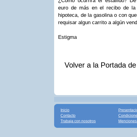
¿Como ocurrirá el estallido? D
euro de más en el recibo de la
hipoteca, de la gasolina o con que
requisar algun carrito a algún ven
Estigma
Volver a la Portada d
Inicio
Presentaci
Contacto
Condicione
Trabaja con nosotros
Menciones 