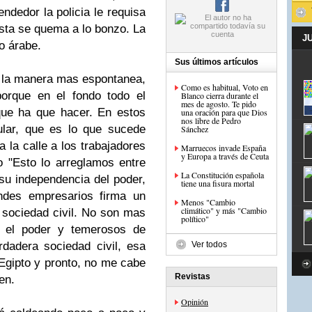
dedor la policia le requisa
esta se quema a lo bonzo. La
J
o árabe.
Sus últimos artículos
 la manera mas espontanea,
Como es habitual, Voto en
porque en el fondo todo el
Blanco cierra durante el
mes de agosto. Te pido
que ha que hacer. En estos
una oración para que Dios
nos libre de Pedro
ular, que es lo que sucede
Sánchez
 la calle a los trabajadores
Marruecos invade España
y Europa a través de Ceuta
 "Esto lo arreglamos entre
La Constitución española
su independencia del poder,
tiene una fisura mortal
ndes empresarios firma un
Menos "Cambio
climático" y más "Cambio
 sociedad civil. No son mas
político"
 el poder y temerosos de
rdadera sociedad civil, esa
Ver todos
gipto y pronto, no me cabe
Revistas
en.
Opinión