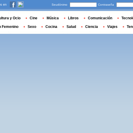
s en
Seudónimo
Contraseña
ltura y Ocio
Cine
Música
Libros
Comunicación
Tecnol
n Femenino
Sexo
Cocina
Salud
Ciencia
Viajes
Ten