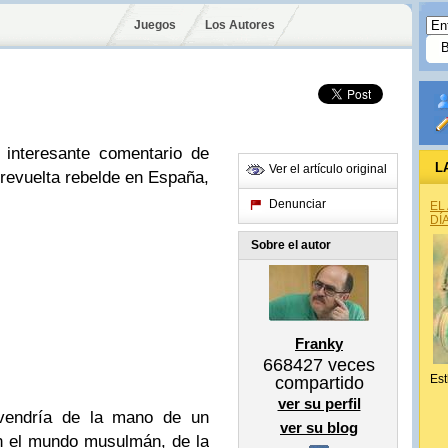
Juegos
Los Autores
 interesante comentario de
L
Ver el artículo original
 revuelta rebelde en España,
Denunciar
EL
DÍ
Sobre el autor
Franky
668427
veces
Est
compartido
ver su perfil
 vendría de la mano de un
ver su blog
en el mundo musulmán, de la