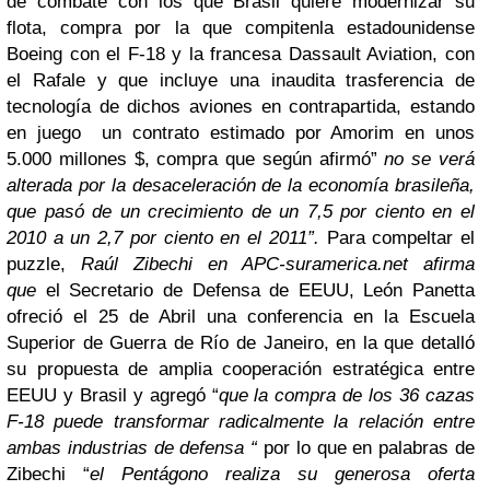
de combate con los que Brasil quiere modernizar su
flota, compra por la que compiten
la estadounidense
Boeing con el F-18 y la francesa Dassault Aviation, con
el Rafale y que incluye una inaudita trasferencia de
tecnología de dichos aviones en contrapartida,
estando
en juego un contrato estimado por Amorim en unos
5.000 millones $, compra que según afirmó”
no se verá
alterada por la desaceleración de la economía brasileña,
que pasó de un crecimiento de un 7,5 por ciento en el
2010 a un 2,7 por ciento en el 2011”.
Para compeltar el
puzzle,
Raúl Zibechi en APC-suramerica.net afirma
que
el Secretario de Defensa de EEUU, León Panetta
ofreció el 25 de Abril una conferencia en la Escuela
Superior de Guerra de Río de Janeiro, en la que detalló
su propuesta de amplia cooperación estratégica entre
EEUU y Brasil y agregó “
que la compra de los 36 cazas
F-18 puede transformar radicalmente la relación entre
ambas industrias de defensa “
por lo que en palabras de
Zibechi
“
el Pentágono realiza su generosa oferta