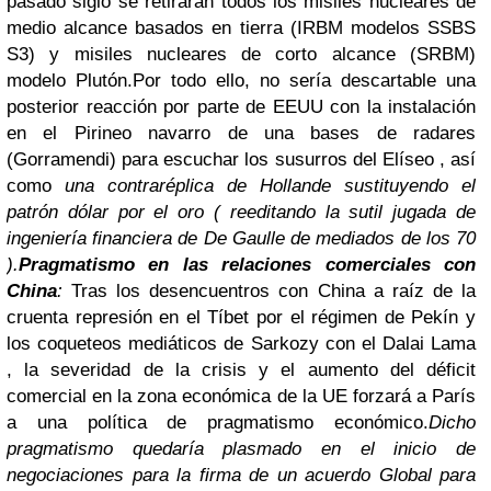
pasado siglo se retiraran todos los misiles nucleares de
medio alcance basados en tierra (IRBM modelos SSBS
S3) y misiles nucleares de corto alcance (SRBM)
modelo Plutón.
Por todo ello, no sería descartable una
posterior reacción por parte de EEUU con la instalación
en el Pirineo navarro de una bases de radares
(Gorramendi) para escuchar los susurros del Elíseo , así
como
una contraréplica de Hollande sustituyendo el
patrón dólar por el oro
( reeditando la sutil jugada de
ingeniería financiera de De Gaulle de mediados de los 70
).
Pragmatismo en las relaciones comerciales con
China
:
Tras los desencuentros con China a raíz de la
cruenta represión en el Tíbet por el régimen de Pekín y
los coqueteos mediáticos de Sarkozy con el Dalai Lama
, la severidad de la crisis y el aumento del déficit
comercial en la zona económica de la UE forzará a París
a una política de pragmatismo económico.
Dicho
pragmatismo quedaría plasmado en el inicio de
negociaciones para la firma de un acuerdo Global para