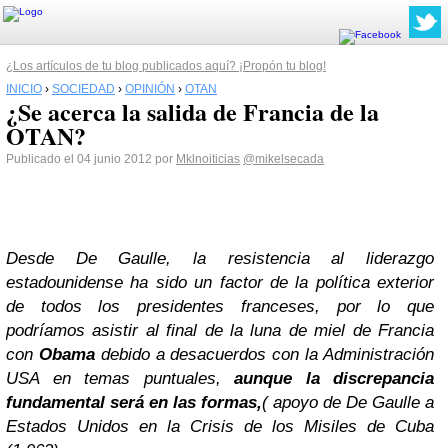
¿Los artículos de tu blog publicados aquí? ¡Propón tu blog!
INICIO
›
SOCIEDAD
›
OPINIÓN
›
OTAN
¿Se acerca la salida de Francia de la
OTAN?
Publicado el 04 junio 2012 por
Mklnoiticias
@mikelsecada
Desde De Gaulle, la resistencia al liderazgo
estadounidense ha sido un factor de la política exterior
de todos los presidentes franceses, por lo que
podríamos asistir al final de la luna de miel de Francia
con
Obama
debido a desacuerdos con la Administración
USA en temas puntuales
,
aunque la discrepancia
fundamental será en las formas,
( apoyo de De Gaulle a
Estados Unidos en la Crisis de los Misiles de Cuba