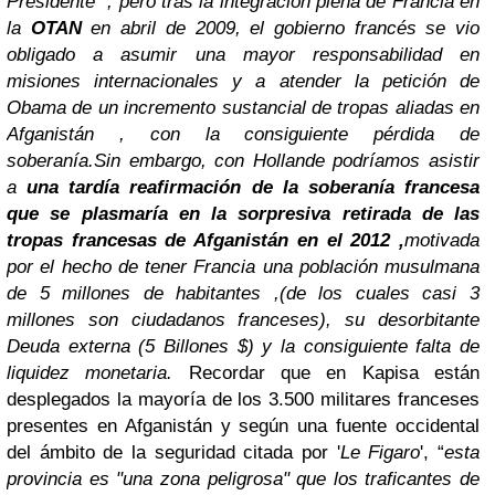
Presidente" , pero
tras la integración plena de Francia en
la
OTAN
en abril de 2009, el gobierno francés se vio
obligado a asumir una mayor responsabilidad en
misiones internacionales y a atender la petición de
Obama de un incremento sustancial de tropas aliadas en
Afganistán , con la consiguiente pérdida de
soberanía.
Sin embargo, con Hollande podríamos asistir
a
una tardía reafirmación de la soberanía francesa
que se plasmaría en la sorpresiva retirada de las
tropas francesas de Afganistán
en el 2012
,
motivada
por el hecho de
tener Francia una población musulmana
de 5 millones de habitantes ,
(de los cuales casi 3
millones son ciudadanos franceses), su desorbitante
Deuda externa (5 Billones $) y la consiguiente falta de
liquidez monetaria.
Re
cordar que en Kapisa están
desplegados la mayoría de los 3.500 militares franceses
presentes en Afganistán y según una fuente occidental
del ámbito de la seguridad citada por '
Le Figaro
', “
esta
provincia es "una zona peligrosa" que los traficantes de