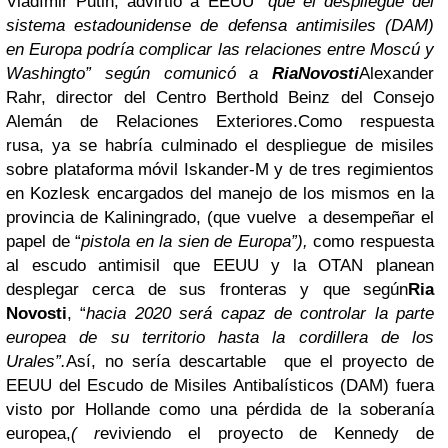
Vladímir Putin, advirtió a EEUU “
que el despliegue del
sistema estadounidense de defensa antimisiles (DAM)
en Europa podría complicar las relaciones entre Moscú y
Washingto” según comunicó a
RiaNovosti
Alexander
Rahr, director del Centro Berthold Beinz del Consejo
Alemán de Relaciones Exteriores.
Como respuesta
rusa, ya se habría culminado el despliegue de misiles
sobre plataforma móvil Iskander-M y de tres regimientos
en Kozlesk encargados del manejo de los mismos en la
provincia de Kaliningrado, (que vuelve a desempeñar el
papel de “
pistola en la sien de Europa”),
como respuesta
al escudo antimisil que EEUU y la OTAN planean
desplegar cerca de sus fronteras y que según
Ria
Novosti
, “
hacia 2020 será capaz de controlar la parte
europea de su territorio hasta la cordillera de los
Urales”.
Así, no sería descartable que el proyecto de
EEUU del Escudo de Misiles Antibalísticos (DAM) fuera
visto por Hollande como una pérdida de la soberanía
europea,
( r
eviviendo el proyecto de Kennedy de