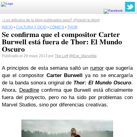
¿Los artículos de tu blog publicados aquí? ¡Propón tu blog!
INICIO
›
CULTURA Y OCIO
›
CÓMICS
›
THOR
Se confirma que el compositor Carter
Burwell está fuera de Thor: El Mundo
Oscuro
Publicado el 29 mayo 2013 por
The Leff
@Esp_Marvelita
A principios de esta semana saltó un
rumor
que sugería
que el compositor
Carter Burwell
ya no se encargaría
de la banda sonora original de
Thor: El Mundo Oscuro
.
Ahora,
Deadline
confirma que Burwell está oficialmente
fuera del proyecto, pero no ha sido por problemas con
Marvel Studios, sino por diferencias creativas.