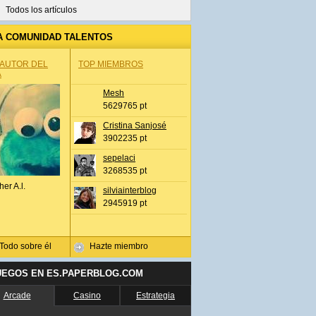
Todos los artículos
A COMUNIDAD TALENTOS
 AUTOR DEL
TOP MIEMBROS
A
Mesh
5629765 pt
Cristina Sanjosé
3902235 pt
sepelaci
3268535 pt
her A.l.
silviainterblog
2945919 pt
Todo sobre él
Hazte miembro
UEGOS EN ES.PAPERBLOG.COM
Arcade
Casino
Estrategia