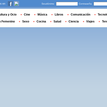
s en
Seudónimo
Contraseña
ltura y Ocio
Cine
Música
Libros
Comunicación
Tecnol
n Femenino
Sexo
Cocina
Salud
Ciencia
Viajes
Ten