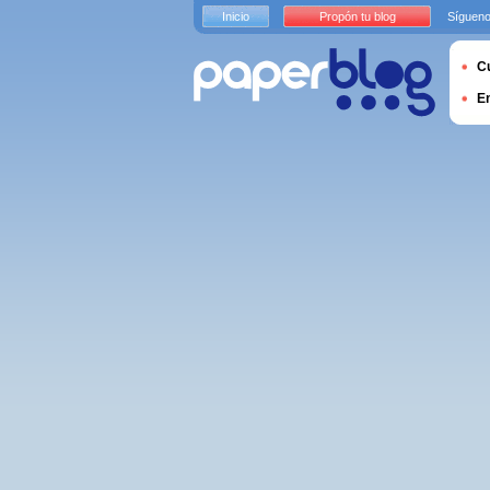
Inicio
Propón tu blog
Sígueno
Cu
E