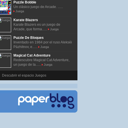
Puzzle Bobble
Un clásico juego de Arcade. ......
Juega
Karate Blazers
Karate Blazers es un juego de
Arcade, que forma......
Juega
Puzzle De Bloques
Inventado en 1984 por el ruso Alekséi
Pázhitnov, e......
Juega
Magical Cat Adventure
Redescubre Magical Cat Adventure,
un juego de la......
Juega
Descubrir el espacio Juegos