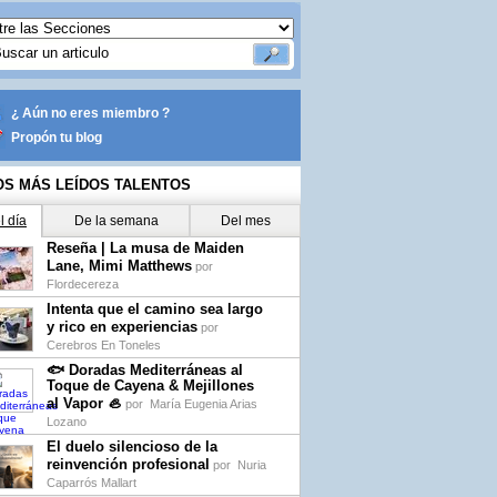
¿ Aún no eres miembro ?
Propón tu blog
OS MÁS LEÍDOS TALENTOS
l día
De la semana
Del mes
Reseña | La musa de Maiden
Lane, Mimi Matthews
por
Flordecereza
Intenta que el camino sea largo
y rico en experiencias
por
Cerebros En Toneles
🐟 Doradas Mediterráneas al
Toque de Cayena & Mejillones
al Vapor 🦪
por
María Eugenia Arias
Lozano
El duelo silencioso de la
reinvención profesional
por
Nuria
Caparrós Mallart