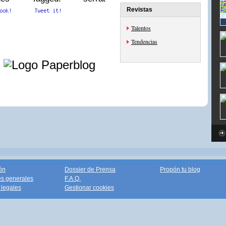
Revistas
Talentos
Tendencias
e
ón
Dossier de Prensa
Propón tu blog
s generales
F.A.Q.
legales
Gestionar cookies