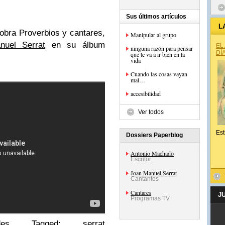
Sus últimos artículos
L
obra Proverbios y cantares,
Manipular al grupo
nuel Serrat
en su álbum
EL
ninguna razón para pensar
DÍ
que te va a ir bien en la
vida
Cuando las cosas vayan
mal…
accesibilidad
Ver todos
Est
Dossiers Paperblog
Antonio Machado
Escritor
Joan Manuel Serrat
Cantantes
Cantares
J
Programas TV
des Tagged: serrat