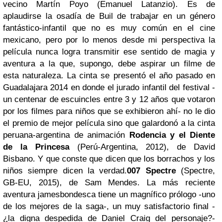
vecino Martín Poyo (Emanuel Latanzio).
Es de
aplaudirse la osadía de Buil de trabajar en un género
fantástico-infantil que no es muy común en el cine
mexicano, pero por lo menos desde mi perspectiva la
película nunca logra transmitir ese sentido de magia y
aventura a la que, supongo, debe aspirar un filme de
esta naturaleza. La cinta se presentó el año pasado en
Guadalajara 2014 en donde el jurado infantil del festival -
un centenar de escuincles entre 3 y 12 años que votaron
por los filmes para niños que se exhibieron ahí- no le dio
el premio de mejor película sino que galardonó a la cinta
peruana-argentina de animación
Rodencia y el Diente
de la Princesa
(Perú-Argentina, 2012), de David
Bisbano. Y que conste que dicen que los borrachos y los
niños siempre dicen la verdad.
007 Spectre
(Spectre,
GB-EU, 2015), de Sam Mendes. La más reciente
aventura jamesbondesca tiene un magnífico prólogo -uno
de los mejores de la saga-, un muy satisfactorio final -
¿la digna despedida de Daniel Craig del personaje?-