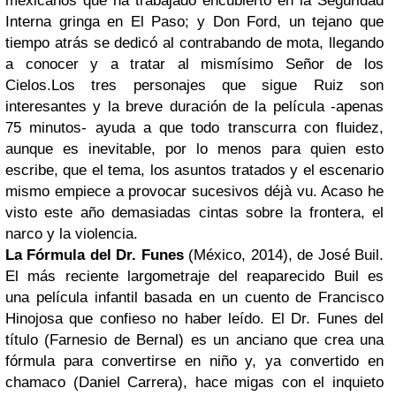
mexicanos que ha trabajado encubierto en la Seguridad
Interna gringa en El Paso; y Don Ford, un tejano que
tiempo atrás se dedicó al contrabando de mota, llegando
a conocer y a tratar al mismísimo Señor de los
Cielos.
Los tres personajes que sigue Ruiz son
interesantes y la breve duración de la película -apenas
75 minutos- ayuda a que todo transcurra con fluidez,
aunque es inevitable, por lo menos para quien esto
escribe, que el tema, los asuntos tratados y el escenario
mismo empiece a provocar sucesivos déjà vu. Acaso he
visto este año demasiadas cintas sobre la frontera, el
narco y la violencia.
La Fórmula del Dr. Funes
(México, 2014), de José Buil.
El más reciente largometraje del reaparecido Buil es
una
película infantil basada en un cuento de Francisco
Hinojosa que confieso no haber leído. El Dr. Funes del
título (Farnesio de Bernal) es un anciano que crea una
fórmula para convertirse en niño y, ya convertido en
chamaco (Daniel Carrera), hace migas con el inquieto