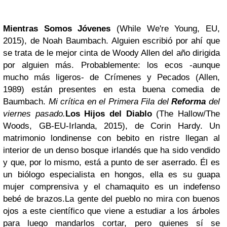
Mientras Somos Jóvenes
(While We're Young, EU,
2015), de Noah Baumbach. Alguien escribió por ahí que
se trata de le mejor cinta de Woody Allen del año dirigida
por alguien más. Probablemente: los ecos -aunque
mucho más ligeros- de Crímenes y Pecados (Allen,
1989) están presentes en esta buena comedia de
Baumbach.
Mi crítica en el Primera Fila del
Reforma
del
viernes pasado.
Los Hijos del Diablo
(The Hallow/The
Woods, GB-EU-Irlanda, 2015), de Corin Hardy. Un
matrimonio londinense con bebito en ristre llegan al
interior de un denso bosque irlandés que ha sido vendido
y que, por lo mismo, está a punto de ser aserrado. Él es
un biólogo especialista en hongos, ella es su guapa
mujer comprensiva y el chamaquito es un indefenso
bebé de brazos.
La gente del pueblo no mira con buenos
ojos a este científico que viene a estudiar a los árboles
para luego mandarlos cortar, pero quienes sí se