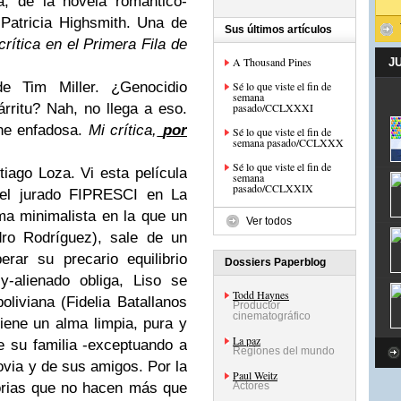
a, de la novela romántico-
 Patricia Highsmith. Una de
Sus últimos artículos
crítica en el Primera Fila de
A Thousand Pines
J
 Tim Miller. ¿Genocidio
Sé lo que viste el fin de
semana
árritu? Nah, no llega a eso.
pasado/CCLXXXI
he enfadosa.
Mi crítica,
por
Sé lo que viste el fin de
semana pasado/CCLXXX
Sé lo que viste el fin de
iago Loza. Vi esta película
semana
pasado/CCLXXIX
del jurado FIPRESCI en La
a minimalista en la que un
Ver todos
dro Rodríguez), sale de un
erar su precario equilibrio
Dossiers Paperblog
y-alienado obliga, Liso se
Todd Haynes
liviana (Fidelia Batallanos
Productor
cinematográfico
tiene un alma limpia, pura y
La paz
e su familia -exceptuando a
Regiones del mundo
via y de sus amigos. Por la
Paul Weitz
orias que no hacen más que
Actores