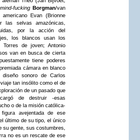
l alemán Theo (Jan Bijvoet,
mind-fucking
Borgman
/van
 americano Evan (Brionne
r las selvas amazónicas,
uidas, por la acción del
jes, los blancos usan los
o Torres de joven; Antonio
asos van en busca de cierta
upuestamente tiene poderes
 premiada cámara en blanco
 diseño sonoro de Carlos
viaje tan insólito como el de
xploración de un pasado que
cargó de destruir -esas
cho o de la misión católica-
figura avejentada de ese
 último de su tipo, el único
e su gente, sus costumbres,
rra no es un rescate de ese