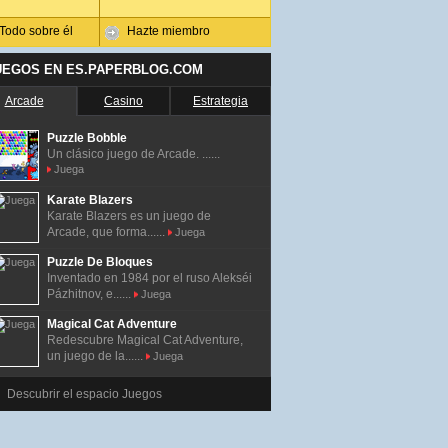
Todo sobre él
Hazte miembro
UEGOS EN ES.PAPERBLOG.COM
Arcade
Casino
Estrategia
Puzzle Bobble
Un clásico juego de Arcade. ......
Juega
Karate Blazers
Karate Blazers es un juego de
Arcade, que forma......
Juega
Puzzle De Bloques
Inventado en 1984 por el ruso Alekséi
Pázhitnov, e......
Juega
Magical Cat Adventure
Redescubre Magical Cat Adventure,
un juego de la......
Juega
Descubrir el espacio Juegos