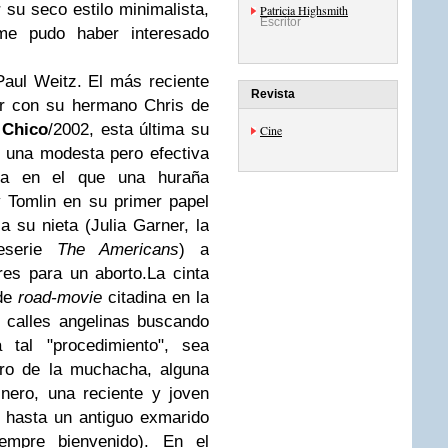
 su seco estilo minimalista,
Patricia Highsmith
Escritor
me pudo haber interesado
aul Weitz. El más reciente
Revista
or con su hermano Chris de
 Chico
/2002, esta última su
Cine
 una modesta pero efectiva
sta en el que una huraña
y Tomlin en su primer papel
a su nieta (Julia Garner, la
leserie
The Americans
) a
es para un aborto.La cinta
 de
road-movie
citadina en la
s calles angelinas buscando
a tal "procedimiento", sea
orro de la muchacha, alguna
nero, una reciente y joven
 hasta un antiguo exmarido
iempre bienvenido). En el