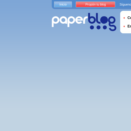
Inicio
Propón tu blog
Sígueno
Cu
E