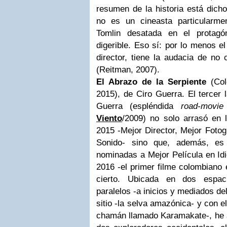
resumen de la historia está dich
no es un cineasta particularme
Tomlin desatada en el protag
digerible. Eso sí: por lo menos el
director, tiene la audacia de no
(Reitman, 2007).
El Abrazo de la Serpiente
(Col
2015), de Ciro Guerra. El tercer 
Guerra (espléndida
road-movie
Viento
/2009) no solo arrasó en
2015 -Mejor Director, Mejor Fotog
Sonido- sino que, además, es
nominadas a Mejor Película en Id
2016 -el primer filme colombiano e
cierto. Ubicada en dos espaci
paralelos -a inicios y mediados de
sitio -la selva amazónica- y con 
chamán llamado Karamakate-, he aq