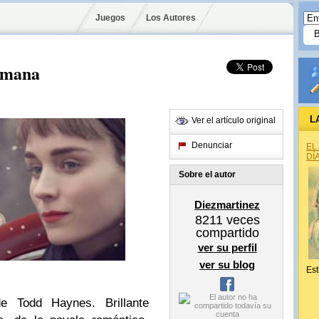
Juegos
Los Autores
semana
L
Ver el artículo original
Denunciar
EL
DÍ
Sobre el autor
Diezmartinez
8211
veces
compartido
ver su perfil
ver su blog
Est
e Todd Haynes. Brillante