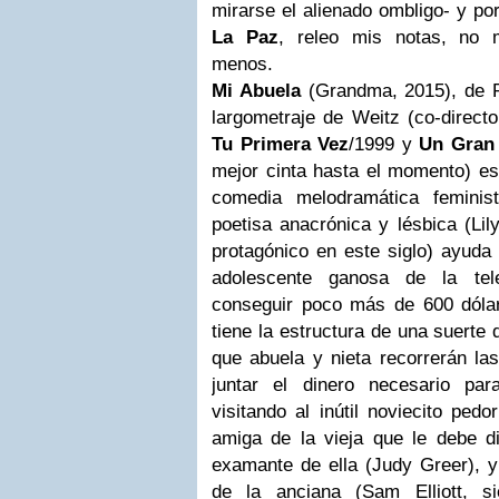
mirarse el alienado ombligo- y por
La Paz
, releo mis notas, no 
menos.
Mi Abuela
(Grandma, 2015), de P
largometraje de Weitz (co-direct
Tu Primera Vez
/1999 y
Un Gran
mejor cinta hasta el momento) es
comedia melodramática femini
poetisa anacrónica y lésbica (Lil
protagónico en este siglo) ayuda 
adolescente ganosa de la te
conseguir poco más de 600 dólar
tiene la estructura de una suerte
que abuela y nieta recorrerán la
juntar el dinero necesario par
visitando al inútil noviecito ped
amiga de la vieja que le debe di
examante de ella (Judy Greer), y
de la anciana (Sam Elliott, s