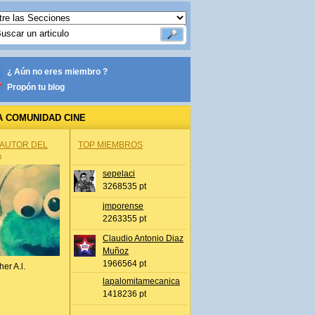
¿ Aún no eres miembro ?
Propón tu blog
A COMUNIDAD CINE
 AUTOR DEL
TOP MIEMBROS
A
sepelaci
3268535 pt
jmporense
2263355 pt
Claudio Antonio Diaz
Muñoz
1966564 pt
her A.l.
lapalomitamecanica
1418236 pt