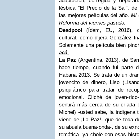
adaptación, corregida y depurad
lésbica "El Precio de la Sal", de
las mejores películas del año.
Mi 
Reforma del viernes pasado.
Deadpool
(Ídem, EU, 2016), de
cultural, como dijera González Iñ
Solamente una película bien pinc
acá.
La Paz
(Argentina, 2013), de Sant
hace tiempo, cuando fui parte 
Habana 2013. Se trata de un dram
jovencito de dinero, Liso (Lisan
psiquiátrico para tratar de recup
emocional. Cliché de joven-rico-
sentirá más cerca de su criada bo
Michel) -usted sabe, la indígena 
viene de ¡La Paz!- que de toda d
su abuela buena-onda-, de su exno
temática -ya chole con esas hist