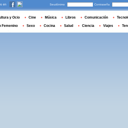
s en
Seudónimo
Contraseña
ltura y Ocio
Cine
Música
Libros
Comunicación
Tecnol
n Femenino
Sexo
Cocina
Salud
Ciencia
Viajes
Ten