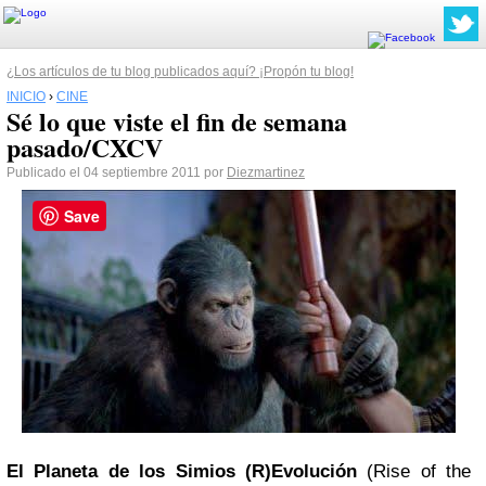
¿Los artículos de tu blog publicados aquí? ¡Propón tu blog!
INICIO
›
CINE
Sé lo que viste el fin de semana
pasado/CXCV
Publicado el 04 septiembre 2011 por
Diezmartinez
Save
El Planeta de los Simios (R)Evolución
(Rise of the