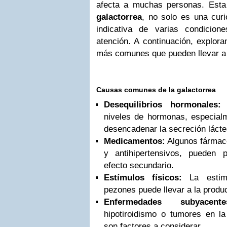
afecta a muchas personas. Esta
galactorrea
, no solo es una cur
indicativa de varias condicio
atención. A continuación, explor
más comunes que pueden llevar a 
Causas comunes de la galactorrea
Desequilibrios hormonales:
L
niveles de hormonas, especialm
desencadenar la secreción lácte
Medicamentos:
Algunos fármaco
y antihipertensivos, pueden 
efecto secundario.
Estímulos físicos:
La estimu
pezones puede llevar a la produc
Enfermedades subyacente
hipotiroidismo o tumores en la 
son factores a considerar.