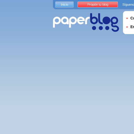
Inicio
Propón tu blog
Sígueno
Cu
E