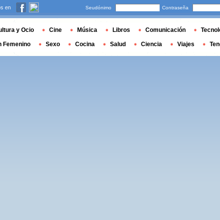
s en
Seudónimo
Contraseña
ltura y Ocio
Cine
Música
Libros
Comunicación
Tecnol
n Femenino
Sexo
Cocina
Salud
Ciencia
Viajes
Ten