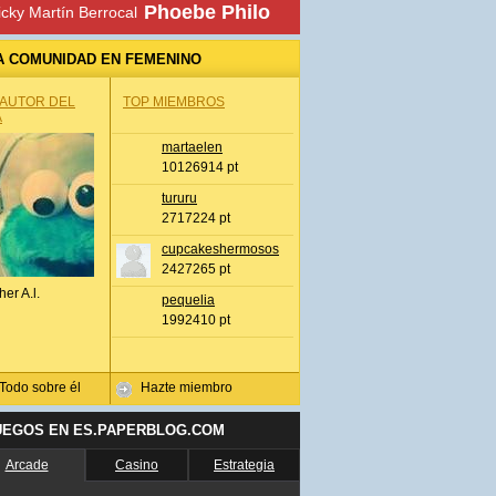
Phoebe Philo
icky Martín Berrocal
A COMUNIDAD EN FEMENINO
 AUTOR DEL
TOP MIEMBROS
A
martaelen
10126914 pt
tururu
2717224 pt
cupcakeshermosos
2427265 pt
her A.l.
pequelia
1992410 pt
Todo sobre él
Hazte miembro
UEGOS EN ES.PAPERBLOG.COM
Arcade
Casino
Estrategia