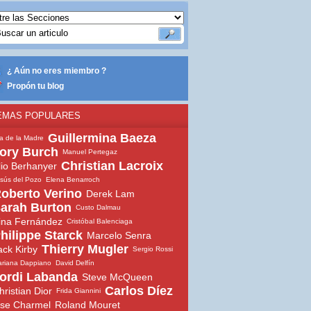
¿ Aún no eres miembro ?
Propón tu blog
EMAS POPULARES
Guillermina Baeza
a de la Madre
ory Burch
Manuel Pertegaz
Christian Lacroix
lio Berhanyer
sús del Pozo
Elena Benarroch
oberto Verino
Derek Lam
arah Burton
Custo Dalmau
ina Fernández
Cristóbal Balenciaga
hilippe Starck
Marcelo Senra
Thierry Mugler
ack Kirby
Sergio Rossi
riana Dappiano
David Delfín
ordi Labanda
Steve McQueen
Carlos Díez
hristian Dior
Frida Giannini
ise Charmel
Roland Mouret