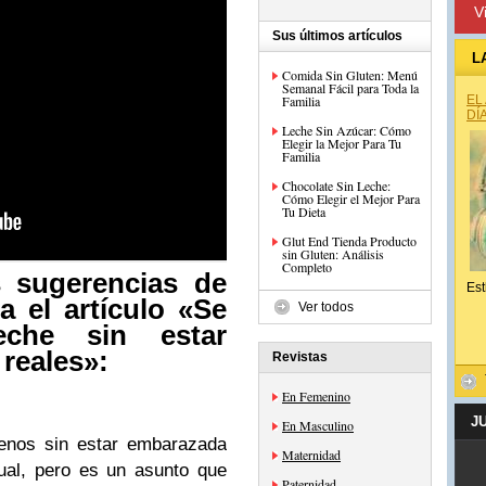
V
Sus últimos artículos
L
Comida Sin Gluten: Menú
Semanal Fácil para Toda la
Familia
EL
DÍ
Leche Sin Azúcar: Cómo
Elegir la Mejor Para Tu
Familia
Chocolate Sin Leche:
Cómo Elegir el Mejor Para
Tu Dieta
Glut End Tienda Producto
sin Gluten: Análisis
Completo
s sugerencias de
Est
 el artículo «Se
Ver todos
eche sin estar
reales»:
Revistas
En Femenino
J
En Masculino
senos sin estar embarazada
Maternidad
ual, pero es un asunto que
Paternidad