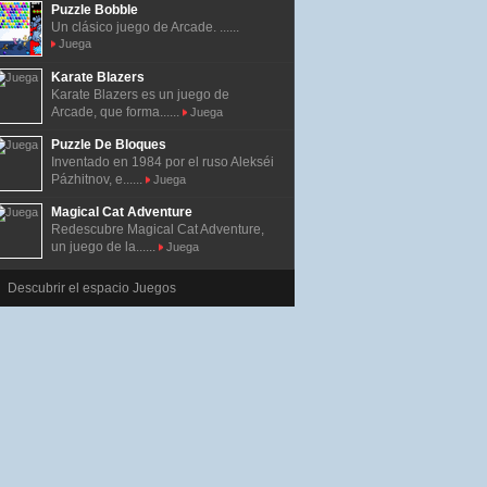
Puzzle Bobble
Un clásico juego de Arcade. ......
Juega
Karate Blazers
Karate Blazers es un juego de
Arcade, que forma......
Juega
Puzzle De Bloques
Inventado en 1984 por el ruso Alekséi
Pázhitnov, e......
Juega
Magical Cat Adventure
Redescubre Magical Cat Adventure,
un juego de la......
Juega
Descubrir el espacio Juegos