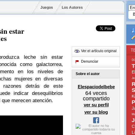
Juegos
Los Autores
in estar
es
T
Ver el artículo original
roduzca leche sin estar
Dí
Denunciar
onocida como galactorrea,
T
mento en los niveles de
E
Sobre el autor
uchas mujeres en diversas
Je
R
s razones detrás de este
Elespaciodelbebe
S
64
veces
ede indicar desequilibrios
K
compartido
d que merecen atención.
P
ver su perfil
J
ver su blog
Ma
J
C
L