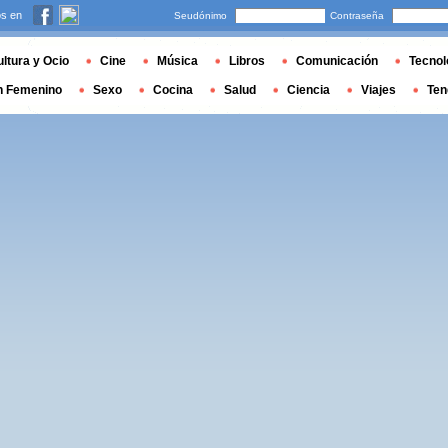
s en
Seudónimo
Contraseña
ltura y Ocio
Cine
Música
Libros
Comunicación
Tecnol
n Femenino
Sexo
Cocina
Salud
Ciencia
Viajes
Ten