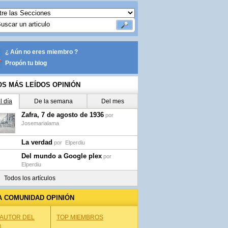
¿ Aún no eres miembro ?
Propón tu blog
OS MÁS LEÍDOS OPINIÓN
l día
De la semana
Del mes
Zafra, 7 de agosto de 1936
por
Josemarialama
La verdad
por
Elperdiu
Del mundo a Google plex
por
Elperdiu
Todos los artículos
A COMUNIDAD OPINIÓN
 AUTOR DEL
TOP MIEMBROS
A