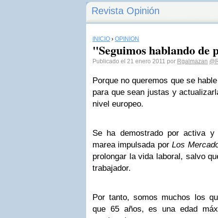
Revista Opinión
INICIO
›
OPINIÓN
"Seguimos hablando de pe
Publicado el 21 enero 2011 por
Rgalmazan
@R
Porque no queremos que se hable 
para que sean justas y actualizarl
nivel europeo.
Se ha demostrado por activa y 
marea impulsada por
Los Mercad
prolongar la vida laboral, salvo q
trabajador.
Por tanto, somos muchos los q
que 65 años, es una edad máxi