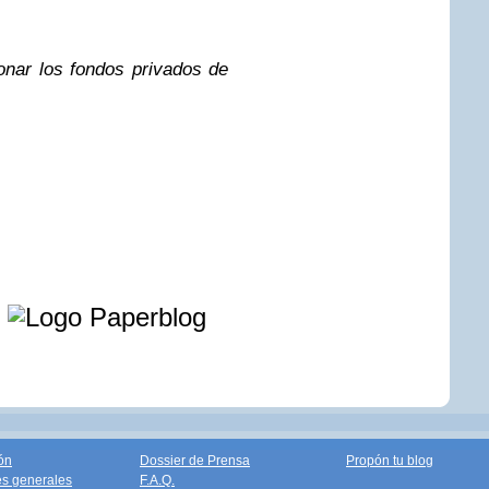
onar los fondos privados de
e
ón
Dossier de Prensa
Propón tu blog
s generales
F.A.Q.