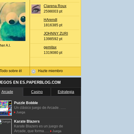
Clarena Roux
2598003 pt
HArendt
1816385 pt
JOHNNY ZURI
1398592 pt
her A.l.
gemitax
1319080 pt
Todo sobre él
Hazte miembro
UEGOS EN ES.PAPERBLOG.COM
Arcade
Casino
Estrategia
Puzzle Bobble
Un clásico juego de Arcade. ......
Juega
Karate Blazers
Karate Blazers es un juego de
Arcade, que forma......
Juega