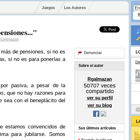
Juegos
Los Autores
nsiones..."
GAlmazan
más de pensiones, si no es
L
Denunciar
as, si no es para ponerlas a
De
Sobre el autor
Rgalmazan
por pasiva, a pesar de la
50707
veces
compartido
os
, que no hay razones para
ver su perfil
ue sea con el beneplácito del
ver su blog
L
ue estamos convencidos de
Sus últimos artículos
ma para jubilarse. Somos
EL
DÍ
Rosendo, la vida con