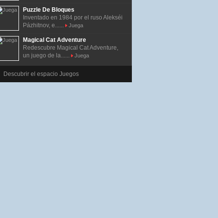
Puzzle De Bloques
Inventado en 1984 por el ruso Alekséi
Pázhitnov, e......
Juega
Magical Cat Adventure
Redescubre Magical Cat Adventure,
un juego de la......
Juega
Descubrir el espacio Juegos