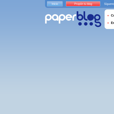
Inicio
Propón tu blog
Sígueno
Cu
E