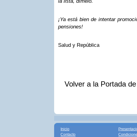
la lista, dímelo.
¡Ya está bien de intentar promoci
pensiones!
Salud y República
Volver a la Portada d
Inicio
Presentaci
Contacto
Condicione