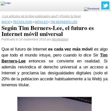
¿Los artículos de tu blog publicados aquí? ¡Propón tu blog!
INICIO
›
TECNOLOGÍA
›
MÓVILES
›
TIM BERNERS-LEE
Según Tim Berners-Lee, el futuro es
Internet móvil universal
Publicado el 19 septiembre 2010 por
Movilesblog
Que el futuro de Internet
es cada vez más móvil
es algo
que todo el mundo intuye, pero cuando lo dice Sir
Tim
Berners-Lee
entonces se convierte en realidad. Si
además reivindica el derecho universal a un acceso a
Internet y proclama las desigualdades digitales (solo el
20% de la poblacion accede habitualemente a la Web) ya
tenemos titular.