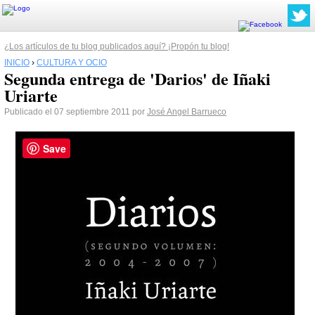
¿Los artículos de tu blog publicados aquí? ¡Propón tu blog!
INICIO
›
CULTURA Y OCIO
Segunda entrega de 'Darios' de Iñaki
Uriarte
Publicado el 07 septiembre 2011 por
José Angel Barrueco
Save