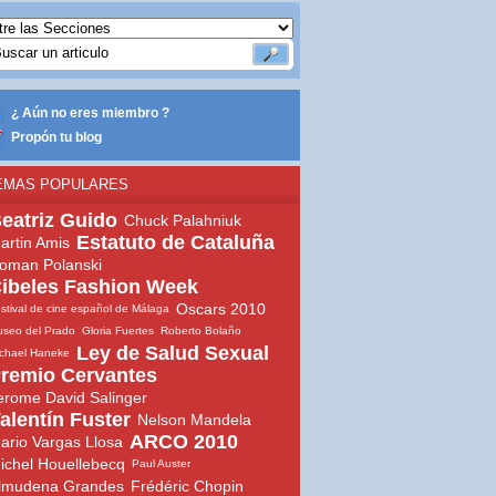
¿ Aún no eres miembro ?
Propón tu blog
EMAS POPULARES
eatriz Guido
Chuck Palahniuk
Estatuto de Cataluña
artin Amis
oman Polanski
ibeles Fashion Week
Oscars 2010
stival de cine español de Málaga
seo del Prado
Gloria Fuertes
Roberto Bolaño
Ley de Salud Sexual
chael Haneke
remio Cervantes
erome David Salinger
alentín Fuster
Nelson Mandela
ARCO 2010
ario Vargas Llosa
ichel Houellebecq
Paul Auster
lmudena Grandes
Frédéric Chopin