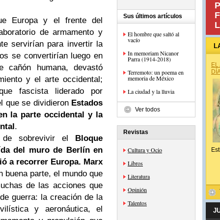
P
F
Sus últimos artículos
ue Europa y el frente del
L
laboratorio de armamento y
El hombre que saltó al
vacío
te servirían para invertir la
L
In memoriam Nicanor
dos se convertirían luego en
Parra (1914-2018)
EL
de cañón humana, devastó
Terremoto: un poema en
DÍ
memoria de México
ento y el arte occidental;
oque fascista liderado por
La ciudad y la lluvia
el que se dividieron
Estados
Ver todos
n la parte occidental y la
ntal
.
Revistas
 de sobrevivir el
Bloque
ída del muro de Berlín en
Cultura y Ocio
Est
vió a recorrer Europa. Marx
Libros
En buena parte, el mundo que
Literatura
muchas de las acciones que
Opinión
de guerra: la creación de la
Talentos
vilística y aeronáutica, el
J