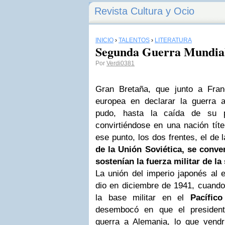
Revista Cultura y Ocio
INICIO
›
TALENTOS
›
LITERATURA
Segunda Guerra Mundial
Por
Verdi0381
Gran Bretaña, que junto a Fran
europea en declarar la guerra a
pudo, hasta la caída de su pr
convirtiéndose en una nación títe
ese punto, los dos frentes, el de 
de la Unión Soviética, se conver
sostenían la fuerza militar de la 
La unión del imperio japonés al e
dio en diciembre de 1941, cuand
la base militar en el
Pacífic
desembocó en que el president
guerra a Alemania, lo que vendr