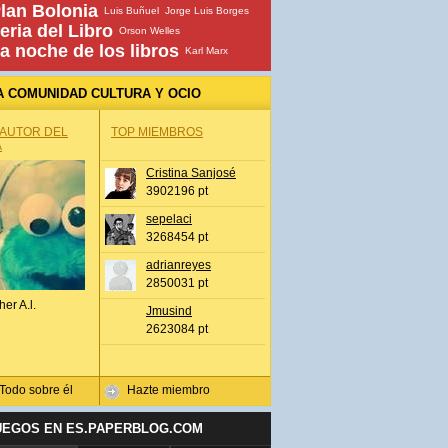
lan Bolonia
Luis Buñuel
Jorge Luis Borges
eria del Libro
Orson Welles
a noche de los libros
Karl Marx
A COMUNIDAD CULTURA Y OCIO
 AUTOR DEL
TOP MIEMBROS
A
Cristina Sanjosé
3902196 pt
sepelaci
3268454 pt
adrianreyes
2850031 pt
her A.l.
Jmusind
2623084 pt
Todo sobre él
Hazte miembro
UEGOS EN ES.PAPERBLOG.COM