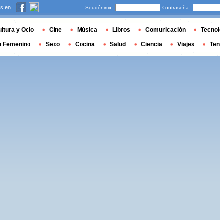
s en
Seudónimo
Contraseña
ltura y Ocio
Cine
Música
Libros
Comunicación
Tecnol
n Femenino
Sexo
Cocina
Salud
Ciencia
Viajes
Ten