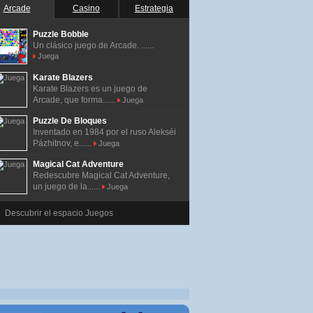
Arcade
Casino
Estrategia
Puzzle Bobble
Un clásico juego de Arcade. ......
Juega
Karate Blazers
Karate Blazers es un juego de
Arcade, que forma......
Juega
Puzzle De Bloques
Inventado en 1984 por el ruso Alekséi
Pázhitnov, e......
Juega
Magical Cat Adventure
Redescubre Magical Cat Adventure,
un juego de la......
Juega
Descubrir el espacio Juegos