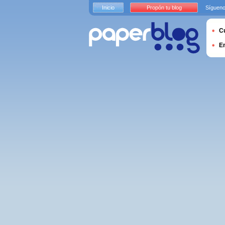
Inicio
Propón tu blog
Sígueno
Cu
E