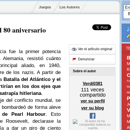
Juegos
Los Autores
 80 aniversario
T
Ver el artículo original
cia fue la primer potencia
B
 Alemania, resistió cuánto
Denunciar
M
incipal aliado, en 1940,
R
Sobre el autor
re de los nazis. A partir de
C
la
Batalla del Atlántico y el
Fe
Verdi0381
tirían en los dos ejes que
Mu
111
veces
satrapía hitleriana
.
Mi
compartido
P
je del conflicto mundial, se
ver su perfil
J
o bombardeó de forma aleve
ver su blog
V
o de Pearl Harbour
. Esto
M
e Roosevelt, declarase la
M
A
ía a dar un giro de ciento