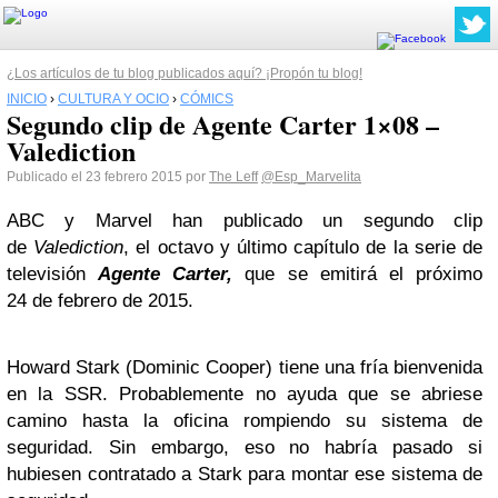
¿Los artículos de tu blog publicados aquí? ¡Propón tu blog!
INICIO
›
CULTURA Y OCIO
›
CÓMICS
Segundo clip de Agente Carter 1×08 –
Valediction
Publicado el 23 febrero 2015 por
The Leff
@Esp_Marvelita
ABC y Marvel han publicado un segundo clip
de
Valediction
, el octavo y último capítulo de la serie de
televisión
Agente Carter,
que se emitirá el próximo
24 de febrero de 2015.
Howard Stark (Dominic Cooper) tiene una fría bienvenida
en la SSR. Probablemente no ayuda que se abriese
camino hasta la oficina rompiendo su sistema de
seguridad. Sin embargo, eso no habría pasado si
hubiesen contratado a Stark para montar ese sistema de