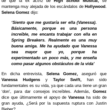
de que la ex actriz de
High School Musical,
se
mantenga muy alejada de los escándalos de
Hollywood
.
Selena Gomez
dijo:
‘Siento que me gustaría ser ella (Vanessa).
Básicamente, porque es una persona
increíble, me encanta trabajar con ella en
Spring Breakers. Realmente es una muy
buena amiga. Me ha ayudado que Vanessa
sea mayor que yo, porque ha
experimentado un poco más, y me enseña
como pasar algunos obstáculos de la vida’
En dicha entrevista,
Selena Gomez,
aseguró que
Vanessa Hudgens
y
Taylor Swift,
han sido
fundamentales es su vida, ya que cada una tiene un gran
‘don’, para dar consejos increíbles. Además,
Gomez
dice que últimamente el apoyo de
Vanessa
ha sido de
gran ayuda, ¿Será por la supuesta ruptura con Justin
Bieber?.