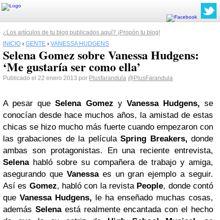
¿Los artículos de tu blog publicados aquí? ¡Propón tu blog!
INICIO
›
GENTE
›
VANESSA HUDGENS
Selena Gomez sobre Vanessa Hudgens:
‘Me gustaría ser como ella’
Publicado el 22 enero 2013 por
Plusfarandula
@PlusFarandula
A pesar que
Selena Gomez
y
Vanessa Hudgens,
se
conocían desde hace muchos años, la amistad de estas
chicas se hizo mucho más fuerte cuando empezaron con
las grabaciones de la película
Spring Breakers,
donde
ambas son protagonistas. En una reciente entrevista,
Selena
habló sobre su compañera de trabajo y amiga,
asegurando que
Vanessa
es un gran ejemplo a seguir.
Así es
Gomez
, habló con la revista
People
, donde contó
que
Vanessa Hudgens,
le ha enseñado muchas cosas,
además
Selena
está realmente encantada con el hecho