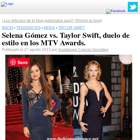
¿Los artículos de tu blog publicados aquí? ¡Propón tu blog!
INICIO
›
TENDENCIAS
›
MODA
›
TAYLOR SWIFT
Selena Gómez vs. Taylor Swift, duelo de
estilo en los MTV Awards.
Publicado el 27 agosto 2013 por
Guadalupe Cuevas González
Save