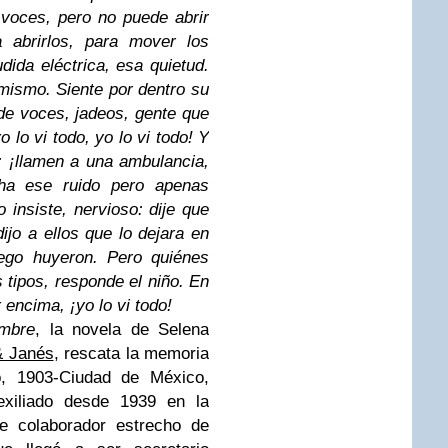
voces, pero no puede abrir
a abrirlos, para mover los
dida eléctrica, esa quietud.
 mismo. Siente por dentro su
de voces, jadeos, gente que
o lo vi todo, yo lo vi todo! Y
: ¡llamen a una ambulancia,
ha ese ruido pero apenas
o insiste, nervioso: dije que
 dijo a ellos que lo dejara en
ego huyeron. Pero quiénes
 tipos, responde el niño. En
 encima, ¡yo lo vi todo!
ombre
, la novela de Selena
& Janés
, rescata la memoria
o, 1903-Ciudad de México,
exiliado desde 1939 en la
e colaborador estrecho de