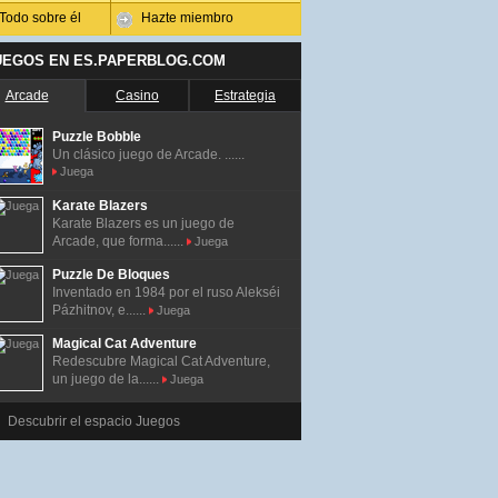
Todo sobre él
Hazte miembro
UEGOS EN ES.PAPERBLOG.COM
Arcade
Casino
Estrategia
Puzzle Bobble
Un clásico juego de Arcade. ......
Juega
Karate Blazers
Karate Blazers es un juego de
Arcade, que forma......
Juega
Puzzle De Bloques
Inventado en 1984 por el ruso Alekséi
Pázhitnov, e......
Juega
Magical Cat Adventure
Redescubre Magical Cat Adventure,
un juego de la......
Juega
Descubrir el espacio Juegos