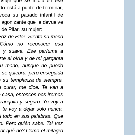
viaje que se inicia en ese
do está a punto de terminar,
oca su pasado infantil de
a agonizante que le devuelve
 de Pilar, su mujer:
voz de Pilar. Siento su mano
 Cómo no reconocer esa
ca y suave. Ese perfume a
e al oírla y de mi garganta
 su mano, aunque no puedo
z se quiebra, pero enseguida
e su templanza de siempre.
a curar, me dice. Te van a
 a casa, entonces nos iremos
tranquilo y seguro. Yo voy a
o te voy a dejar solo nunca.
l todo en sus palabras. Que
o. Pero quién sabe. Tal vez
¿por qué no? Como el milagro