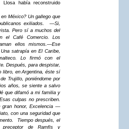
Llosa había reconstruido
 en México? Un gallego que
blicanos exiliados.
—Si,
vista. Pero sí a muchos del
n el Café Comercio. Los
laman ellos mismos.
—Ese
, Una satrapía en El Caribe,
malteco. Lo firmó con el
. Después, para despistar,
 libro, en Argentina, éste sí
de Trujillo, poniéndome por
os años, se siente a salvo
é que difamó a mi familia y
Esas culpas no prescriben.
gran honor, Excelencia —
ato, con una seguridad que
mento.
Tiempo después, el
o, preceptor de Ramfis y