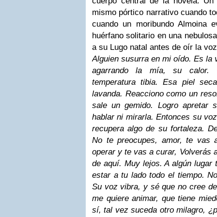
cuerpo central de la novela. Un 
mismo pórtico narrativo cuando to
cuando un moribundo Almoina ev
huérfano solitario en una nebulos
a su Lugo natal antes de oír la voz
Alguien susurra en mi oído. Es la 
agarrando la mía, su calor.
temperatura tibia. Esa piel se
lavanda. Reacciono como un resort
sale un gemido. Logro apretar
hablar ni mirarla. Entonces su vo
recupera algo de su fortaleza. D
No te preocupes, amor, te vas 
operar y te vas a curar, Volverás
de aquí. Muy lejos. A algún lugar 
estar a tu lado todo el tiempo. N
Su voz vibra, y sé que no cree de
me quiere animar, que tiene mied
sí, tal vez suceda otro milagro, 