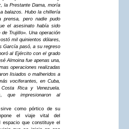
z, la Prestante Dama, moría
 a balazos. Hubo la chillería
la prensa, pero nadie pudo
ue el asesinato había sido
de Trujillo». Una operación
ostó mil quinientos dólares,
s García pasó, a su regreso
oró al Ejército con el grado
sé Almoina fue apenas una,
simas operaciones realizadas
aron lisiados o malheridos a
más vociferantes, en Cuba,
 Costa Rica y Venezuela.
s, que impresionaron al
 sirve como pórtico de su
mpone el viaje vital del
l espacio que constituye el