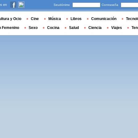
s en
Seudónimo
Contraseña
ltura y Ocio
Cine
Música
Libros
Comunicación
Tecnol
n Femenino
Sexo
Cocina
Salud
Ciencia
Viajes
Ten