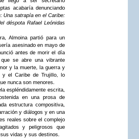
que llegó a ser secretario
uptas acabaría denunciando
o:
Una satrapía en el Caribe:
del déspota Rafael Leónidas
ra, Almoina partió para un
sería asesinado en mayo de
nunció antes de morir el día
que se abre una vibrante
or y la muerte, la guerra y
 y el Caribe de Trujillo, lo
 que nunca son menores.
la espléndidamente escrita,
 sostenida en una prosa de
da estructura compositiva,
rración y diálogos y en una
es reales sobre el complejo
gitados y peligrosos que
 sus vidas y sus destinos.