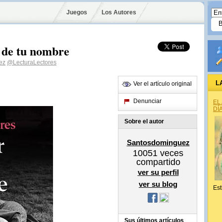
Juegos
Los Autores
r de tu nombre
ez
@LecturaLectores
L
Ver el artículo original
Denunciar
EL
DÍ
Sobre el autor
Santosdominguez
10051
veces
compartido
ver su perfil
ver su blog
Est
Sus últimos artículos