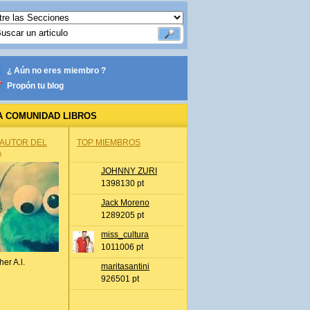
¿ Aún no eres miembro ?
Propón tu blog
A COMUNIDAD LIBROS
 AUTOR DEL
TOP MIEMBROS
A
JOHNNY ZURI
1398130 pt
Jack Moreno
1289205 pt
miss_cultura
1011006 pt
her A.l.
maritasantini
926501 pt