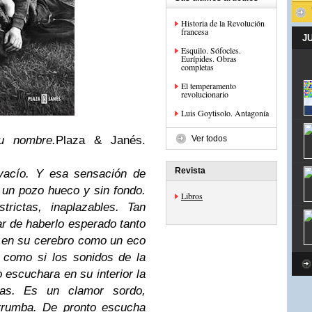
Historia de la Revolución
francesa
J
Esquilo. Sófocles.
Eurípides. Obras
completas
El temperamento
revolucionario
Luis Goytisolo. Antagonía
u nombre.
Plaza & Janés.
Ver todos
Revista
 vacío. Y esa sensación de
 un pozo hueco y sin fondo.
Libros
trictas, inaplazables. Tan
ar de haberlo esperado tanto
 en su cerebro como un eco
s como si los sonidos de la
 escuchara en su interior la
as. Es un clamor sordo,
errumba. De pronto escucha