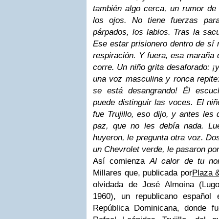
también algo cerca, un rumor de 
los ojos. No tiene fuerzas par
párpados, los labios. Tras la sacu
Ese estar prisionero dentro de sí
respiración. Y fuera, esa maraña 
corre. Un niño grita desaforado: ¡y
una voz masculina y ronca repite
se está desangrando! Él escuc
puede distinguir las voces. El niñ
fue Trujillo, eso dijo, y antes les
paz, que no les debía nada. Lu
huyeron, le pregunta otra voz. Dos
un Chevrolet verde, le pasaron por
Así comienza
Al calor de tu n
Millares que,
publicada por
Plaza 
olvidada de José Almoina (Lug
1960), un republicano español 
República Dominicana, donde fu