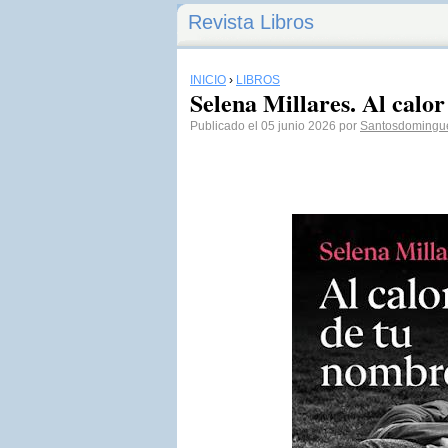
Revista Libros
INICIO
›
LIBROS
Selena Millares. Al calo
Publicado el 05 junio 2026 por
Santosdomingu