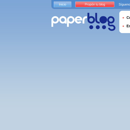
Inicio
Propón tu blog
Sígueno
Cu
E