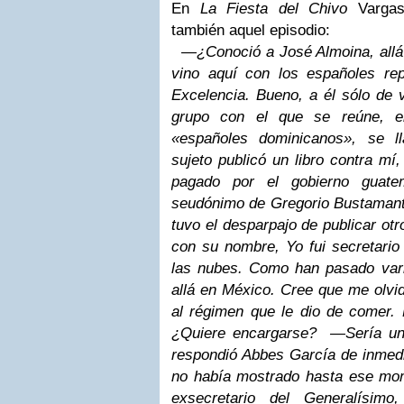
En
La Fiesta del Chivo
Vargas 
también aquel episodio:
—¿Conoció a José Almoina, allá
vino aquí con los españoles repu
Excelencia. Bueno, a él sólo de 
grupo con el que se reúne, e
«españoles dominicanos», se l
sujeto publicó un libro contra mí
pagado por el gobierno guate
seudónimo de Gregorio Bustamante
tuvo el desparpajo de publicar otro
con su nombre, Yo fui secretario 
las nubes. Como han pasado vari
allá en México. Cree que me olvid
al régimen que le dio de comer. 
¿Quiere encargarse?
—Sería un 
respondió Abbes García de inmedi
no había mostrado hasta ese mo
exsecretario del Generalísim