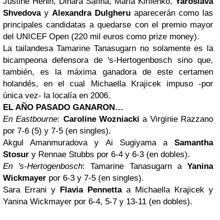
Justine Henin, Dinara Safina, Maria Kirilenko,
Yaroslava
Shvedova
y
Alexandra Dulgheru
aparecerán como las
principales candidatas a quedarse con el premio mayor
del UNICEF Open (220 mil euros como prize money).
La tailandesa Tamarine Tanasugarn no solamente es la
bicampeona defensora de 's-Hertogenbosch sino que,
también, es la máxima ganadora de este certamen
holandés, en el cual Michaella Krajicek impuso -por
única vez- la localía en 2006.
EL AÑO PASADO GANARON…
En Eastbourne
:
Caroline Wozniacki
a Virginie Razzano
por 7-6 (5) y 7-5 (en singles).
Akgul Amanmuradova y Ai Sugiyama a
Samantha
Stosur
y Rennae Stubbs por 6-4 y 6-3 (en dobles).
En 's-Hertogenbosch
: Tamarine Tanasugarn a
Yanina
Wickmayer
por 6-3 y 7-5 (en singles).
Sara Errani y
Flavia Pennetta
a Michaella Krajicek y
Yanina Wickmayer por 6-4, 5-7 y 13-11 (en dobles).