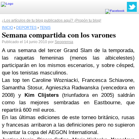
¿Los artículos de tu blog publicados aquí? ¡Propón tu blog!
INICIO
›
DEPORTES
›
TENIS
Semana compartida con los varones
Publicado el 14 junio 2010 por
Seoprensa
A una semana del tercer Grand Slam de la temporada,
las raquetas femeninas (menos las albicelestes)
participarán en los mismos escenarios, y sobre césped,
que los tenistas masculinos.
Las top ten Caroline Wozniacki, Francesca Schiavone,
Samantha Stosur, Agnieszka Radwanska (vencedora en
2008) y
Kim Clijsters
(triunfadora en 2005) saldrán
como las mejores sembradas en Eastbourne, que
repartirá 600 mil euros.
En las últimas ediciones de este torneo británico, rusas
y francesas arribaron a las definiciones pero no supieron
levantar la copa del AEGON International.