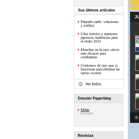
Sus últimos artículos
J
Párpado caído: soluciones
y estética
Uñas tortoise y manicura
japonesa: tendencias para
el otoño 2024
Manchas en la cara: claves
más eficaces para
combatirlas
Contornos de ojos que sí
funcionan para eliminar las
ojeras oscuras
Ver todos
Dossier Paperblog
Milán
Europa
Revistas