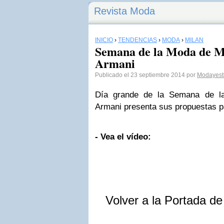
Revista Moda
INICIO
›
TENDENCIAS
›
MODA
›
MILÁN
Semana de la Moda de M
Armani
Publicado el 23 septiembre 2014 por
Modayest
Día grande de la Semana de l
Armani presenta sus propuestas p
- Vea el vídeo:
Volver a la Portada d