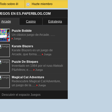
Todo sobre él
Hazte miembro
UEGOS EN ES.PAPERBLOG.COM
Arcade
Casino
Estrategia
Puzzle Bobble
Un clásico juego de Arcade. ......
Juega
Karate Blazers
Karate Blazers es un juego de
Arcade, que forma......
Juega
Puzzle De Bloques
Inventado en 1984 por el ruso Alekséi
Pázhitnov, e......
Juega
Magical Cat Adventure
Redescubre Magical Cat Adventure,
un juego de la......
Juega
Descubrir el espacio Juegos