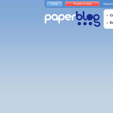
Inicio
Propón tu blog
Sígueno
Cu
E