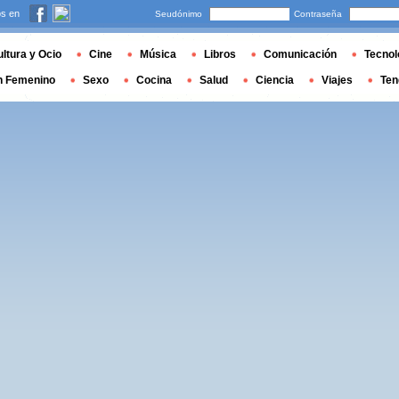
s en
Seudónimo
Contraseña
ltura y Ocio
Cine
Música
Libros
Comunicación
Tecnol
n Femenino
Sexo
Cocina
Salud
Ciencia
Viajes
Ten