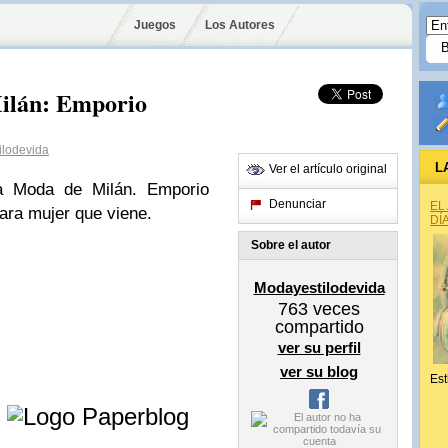
Juegos
Los Autores
ilán: Emporio
ilodevida
L
Ver el artículo original
a Moda de Milán. Emporio
Denunciar
EL
ara mujer que viene.
DÍ
Sobre el autor
Modayestilodevida
763
veces
compartido
ver su perfil
ver su blog
Est
e