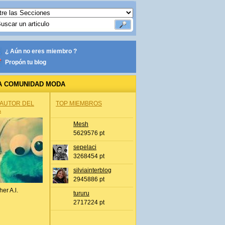
¿ Aún no eres miembro ?
Propón tu blog
A COMUNIDAD MODA
 AUTOR DEL
TOP MIEMBROS
A
Mesh
5629576 pt
sepelaci
3268454 pt
silviainterblog
2945886 pt
her A.l.
tururu
2717224 pt