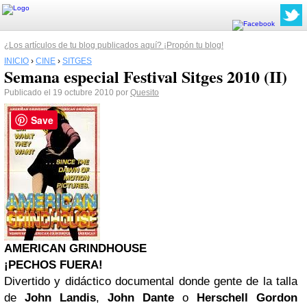
¿Los artículos de tu blog publicados aquí? ¡Propón tu blog!
INICIO
›
CINE
›
SITGES
Semana especial Festival Sitges 2010 (II)
Publicado el 19 octubre 2010 por
Quesito
Save
AMERICAN GRINDHOUSE
¡PECHOS FUERA!
Divertido y didáctico documental donde gente de la talla
de
John Landis
,
John Dante
o
Herschell Gordon