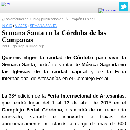
¿Los artículos de tu blog publicados aquí? ¡Propón tu blog!
INICIO
›
VIAJES
›
SEMANA SANTA
Semana Santa en la Córdoba de las
Campanas
Por
Hugo Rep
@HugoRep
Quienes eligen la ciudad de Córdoba para vivir la
Semana Santa
, podrán disfrutar de
Música Sagrada en
las Iglesias de la ciudad capital
y de la Feria
Internacional de Artesanías en el Complejo Ferial.
La 33ª edición de la
Feria Internacional de Artesanías,
que tendrá lugar del 1 al 12 de abril de 2015 en el
Complejo Ferial Córdoba
, dispondrá de un repertorio
renovado, variado e innovador a través de
aproximadamente mil stands a cargo de más de 600