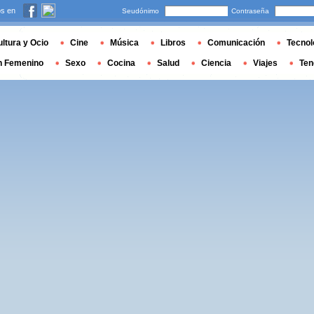
s en
Seudónimo
Contraseña
ltura y Ocio
Cine
Música
Libros
Comunicación
Tecnol
n Femenino
Sexo
Cocina
Salud
Ciencia
Viajes
Ten