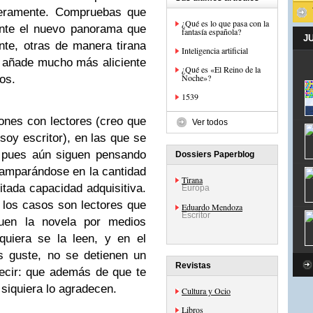
geramente. Compruebas que
¿Qué es lo que pasa con la
ante el nuevo panorama que
fantasía española?
J
nte, otras de manera tirana
Inteligencia artificial
e añade mucho más aliciente
¿Qué es «El Reino de la
Noche»?
os.
1539
nes con lectores (creo que
Ver todos
oy escritor), en las que se
, pues aún siguen pensando
Dossiers Paperblog
, amparándose en la cantidad
Tirana
itada capacidad adquisitiva.
Europa
 los casos son lectores que
Eduardo Mendoza
Escritor
guen la novela por medios
quiera se la leen, y en el
s guste, no se detienen un
Revistas
decir: que además de que te
 siquiera lo agradecen.
Cultura y Ocio
Libros