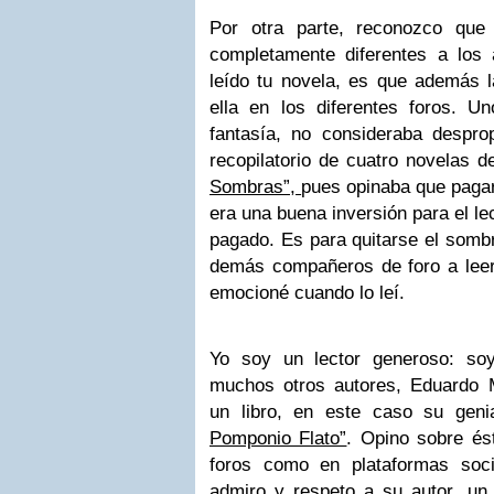
Por otra parte, reconozco que
completamente diferentes a los 
leído tu novela, es que además 
ella en los diferentes foros. U
fantasía, no consideraba despro
recopilatorio de cuatro novelas d
Sombras”,
pues opinaba que pagar
era una buena inversión para el le
pagado. Es para quitarse el somb
demás compañeros de foro a lee
emocioné cuando lo leí.
Yo soy un lector generoso: so
muchos otros autores, Eduardo 
un libro, en este caso su gen
Pomponio Flato”
. Opino sobre és
foros como en plataformas soci
admiro y respeto a su autor, un