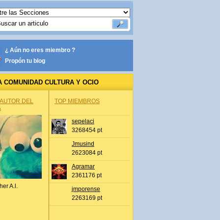
¿ Aún no eres miembro ?
Propón tu blog
A COMUNIDAD CULTURA Y OCIO
 AUTOR DEL
TOP MIEMBROS
A
sepelaci
3268454 pt
Jmusind
2623084 pt
Agramar
2361176 pt
her A.l.
jmporense
2263169 pt