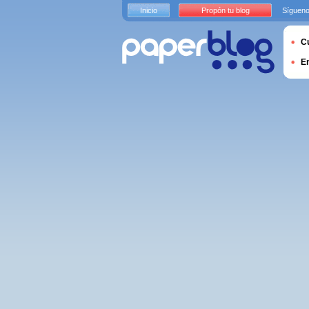
Inicio
Propón tu blog
Sígueno
Cu
E