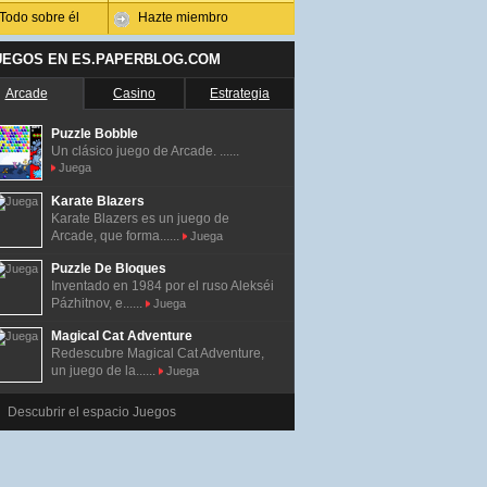
Todo sobre él
Hazte miembro
UEGOS EN ES.PAPERBLOG.COM
Arcade
Casino
Estrategia
Puzzle Bobble
Un clásico juego de Arcade. ......
Juega
Karate Blazers
Karate Blazers es un juego de
Arcade, que forma......
Juega
Puzzle De Bloques
Inventado en 1984 por el ruso Alekséi
Pázhitnov, e......
Juega
Magical Cat Adventure
Redescubre Magical Cat Adventure,
un juego de la......
Juega
Descubrir el espacio Juegos