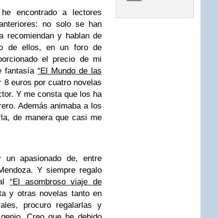
 he encontrado a lectores
anteriores: no solo se han
la recomiendan y hablan de
no de ellos, en un foro de
porcionado el precio de mi
e fantasía
“El Mundo de las
 8 euros por cuatro novelas
ctor. Y me consta que los ha
rero. Además animaba a los
rla, de manera que casi me
y un apasionado de, entre
Mendoza. Y siempre regalo
ial
“El asombroso viaje de
ta y otras novelas tanto en
ales, procuro regalarlas y
 genio. Creo que he debido