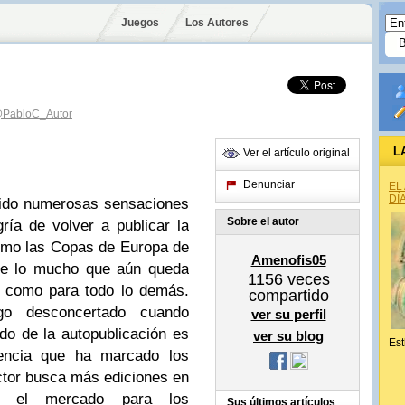
Juegos
Los Autores
PabloC_Autor
L
Ver el artículo original
Denunciar
EL
DÍ
nido numerosas sensaciones
Sobre el autor
ría de volver a publicar la
omo las Copas de Europa de
Amenofis05
e de lo mucho que aún queda
1156
veces
r como para todo lo demás.
compartido
go desconcertado cuando
ver su perfil
o de la autopublicación es
ver su blog
Est
encia que ha marcado los
ector busca más ediciones en
ue el mercado para los
Sus últimos artículos