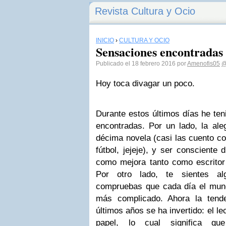
Revista Cultura y Ocio
INICIO
›
CULTURA Y OCIO
Sensaciones encontradas
Publicado el 18 febrero 2016 por
Amenofis05
@
Hoy toca divagar un poco.
Durante estos últimos días he te
encontradas. Por un lado, la aleg
décima novela (casi las cuento c
fútbol, jejeje), y ser conscient
como mejora tanto como escrito
Por otro lado, te sientes al
compruebas que cada día el mund
más complicado. Ahora la tend
últimos años se ha invertido: el l
papel, lo cual significa q