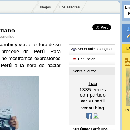
Juegos
Los Autores
ruano
enorilsk
combe
y voraz lectora de su
L
Ver el artículo original
a
procede del
Perú.
Para
dino mostramos expresiones
Denunciar
EL
DÍ
l
Perú
a la hora de hablar
Sobre el autor
Tusi
1335
veces
compartido
ver su perfil
ver su blog
Est
Sus últimos artículos