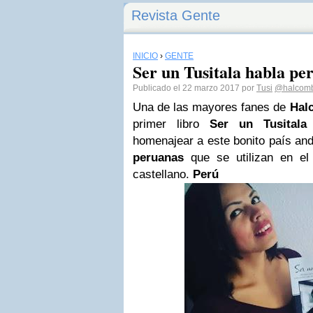
Revista Gente
INICIO
›
GENTE
Ser un Tusitala habla pe
Publicado el 22 marzo 2017 por
Tusi
@halcomb
Una de las mayores fanes de
Hal
primer libro
Ser un Tusital
homenajear a este bonito país an
peruanas
que se utilizan en e
castellano.
Perú