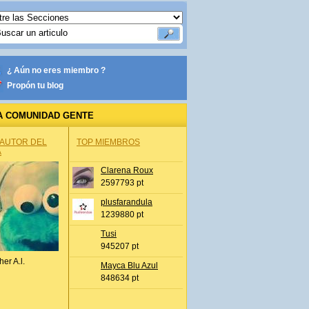
¿ Aún no eres miembro ?
Propón tu blog
A COMUNIDAD GENTE
 AUTOR DEL
TOP MIEMBROS
A
Clarena Roux
2597793 pt
plusfarandula
1239880 pt
Tusi
945207 pt
her A.l.
Mayca Blu Azul
848634 pt