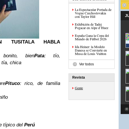
La Espectacular Portada de
Vogue Czechoslovakia
J
con Taylor Hill
Exhibición de Tadej
Pogacar en Alpe d´Huez
España Gana la Copa del
Mundo de Fútbol 2026
 TUSITALA HABLA
Ida Heiner: la Modelo
Danesa se Convierte en
Musa de Louis Vuitton
 bonito, bien
Pata
: tío,
: tía, chica
Ver todos
Revista
re
Pituco
: rico, de familia
Gente
niño
e típico del
Perú