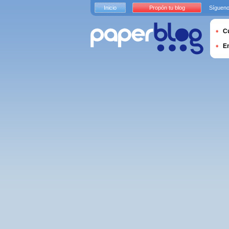
Inicio
Propón tu blog
Sígueno
Cu
E