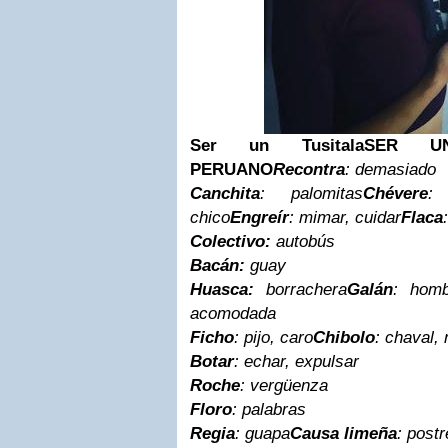
Ser un Tusitala
SER UN
PERUANO
Recontra
: demasiado
Canchita
: palomitas
Chévere
:
chico
Engreír
: mimar, cuidar
Flaca
Colectivo:
autobús
Bacán:
guay
Huasca:
borrachera
Galán
: homb
acomodada
Ficho
: pijo, caro
Chibolo
: chaval, 
Botar
: echar, expulsar
Roche
: vergüenza
Floro
: palabras
Regia
: guapa
Causa limeña
: postr