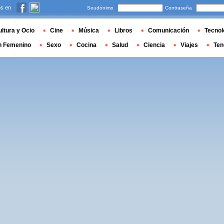
s en
Seudónimo
Contraseña
ltura y Ocio
Cine
Música
Libros
Comunicación
Tecnol
n Femenino
Sexo
Cocina
Salud
Ciencia
Viajes
Ten