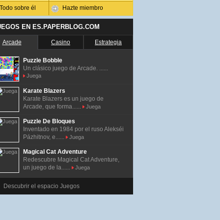
Todo sobre él
Hazte miembro
UEGOS EN ES.PAPERBLOG.COM
Arcade
Casino
Estrategia
Puzzle Bobble
Un clásico juego de Arcade. ......
Juega
Karate Blazers
Karate Blazers es un juego de
Arcade, que forma......
Juega
Puzzle De Bloques
Inventado en 1984 por el ruso Alekséi
Pázhitnov, e......
Juega
Magical Cat Adventure
Redescubre Magical Cat Adventure,
un juego de la......
Juega
Descubrir el espacio Juegos