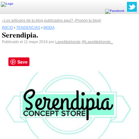
¿Los artículos de tu blog publicados aquí? ¡Propón tu blog!
INICIO
›
TENDENCIAS
›
MODA
Serendipia.
Publicado el 11 mayo 2016 por
Lapetiteblonde
@Lapetiteblonde_
Save