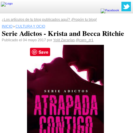
¿Los artículos de tu blog publicados aquí? ¡Propón tu blog!
INICIO
›
CULTURA Y OCIO
Serie Adictos - Krista and Becca Ritchie
Publicado el 04 mayo 2017 por
Yolit Zacarías
@caro_zr1
Save