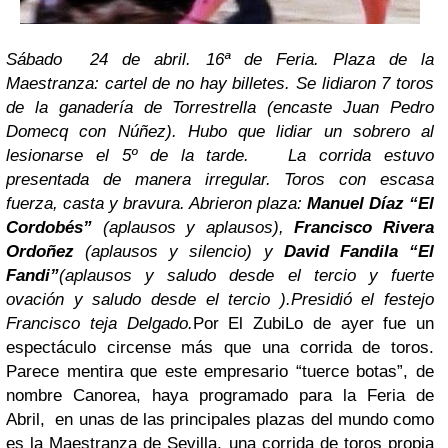
Sábado 24 de abril. 16ª de Feria. Plaza de la
Maestranza: cartel de no hay billetes. Se lidiaron 7 toros
de la ganadería de Torrestrella (encaste Juan Pedro
Domecq con Núñez). Hubo que lidiar un sobrero al
lesionarse el 5º de la tarde. La corrida estuvo
presentada de manera irregular. Toros con escasa
fuerza, casta y bravura. Abrieron plaza:
Manuel Díaz “El
Cordobés”
(aplausos y aplausos),
Francisco Rivera
Ordoñez
(aplausos y silencio) y
David Fandila “El
Fandi”
(aplausos y saludo desde el tercio y fuerte
ovación y saludo desde el tercio ).Presidió el festejo
Francisco teja Delgado.
Por El Zubi
Lo de ayer fue un
espectáculo circense más que una corrida de toros.
Parece mentira que este empresario “tuerce botas”, de
nombre Canorea, haya programado para la Feria de
Abril, en unas de las principales plazas del mundo como
es la Maestranza de Sevilla, una corrida de toros propia