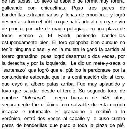
de las tablas. Lo llevó al caballo de forma muy torera,
galleando con chicuelinas. Puso tres pares de
banderillas extraordinarias y llenas de emoción… y logró
despertar a todo el público que había ido al circo y se vio
de pronto, por arte de magia potagia… en una plaza de
toros viendo a El Fandi poniendo banderillas
estupendamente bien. El toro galopaba bien aunque no
tenía ninguna clase, y en la muleta le ganó la partida al
torero granadino pues logró desarmarlo dos veces, por
la derecha y por la izquierda. Le dio un mete-y-saca o
“sartenazo” que logró que el público le perdonase por la
contundente estocada que le a continuación dio al toro,
que cayó al albero patas arriba. Fue muy aplaudido y
tuvo que saludar desde el tercio. Su segundo toro, de
nombre
“Toledano”,
negro burraco de 545 kilos,
seguramente fue el único toro salvable de esta corrida
incapaz e infumable. El granadino lo recibió a la
verónica, entró dos veces al caballo y le puso cuatro
pares de banderillas que puso a toda la plaza de pié,