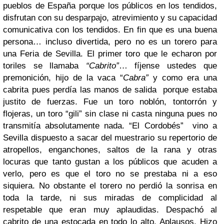
pueblos de España porque los públicos en los tendidos,
disfrutan con su desparpajo, atrevimiento y su capacidad
comunicativa con los tendidos. En fin que es una buena
persona… incluso divertida, pero no es un torero para
una Feria de Sevilla. El primer toro que le echaron por
toriles se llamaba
“Cabrito”
… fíjense ustedes que
premonición, hijo de la vaca “
Cabra”
y como era una
cabrita pues perdía las manos de salida porque estaba
justito de fuerzas. Fue un toro noblón, tontorrón y
flojeras, un toro “gili” sin clase ni casta ninguna pues no
transmitía absolutamente nada. “El Cordobés” vino a
Sevilla dispuesto a sacar del muestrario su repertorio de
atropellos, enganchones, saltos de la rana y otras
locuras que tanto gustan a los públicos que acuden a
verlo, pero es que el toro no se prestaba ni a eso
siquiera. No obstante el torero no perdió la sonrisa en
toda la tarde, ni sus miradas de complicidad al
respetable que eran muy aplaudidas. Despachó al
cabrito de una estocada en todo lo alto. Aplausos. Hizo