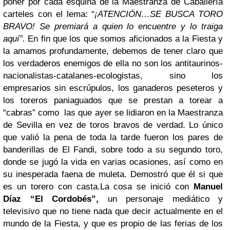
poner por cada esquina de la Maestranza de Caballería
carteles con el lema: “
¡ATENCIÓN…SE BUSCA TORO
BRAVO!
Se premiará a quien lo encuentre y lo traiga
aquí”.
En fin que los que somos aficionados a la Fiesta y
la amamos profundamente, debemos de tener claro que
los verdaderos enemigos de ella no son los antitaurinos-
nacionalistas-catalanes-ecologistas, sino los
empresarios sin escrúpulos, los ganaderos peseteros y
los toreros paniaguados que se prestan a torear a
“cabras” como las que ayer se lidiaron en la Maestranza
de Sevilla en vez de toros bravos de verdad. Lo único
que valió la pena de toda la tarde fueron los pares de
banderillas de El Fandi, sobre todo a su segundo toro,
donde se jugó la vida en varias ocasiones, así como en
su inesperada faena de muleta. Demostró que él si que
es un torero con casta.
La cosa se inició con
Manuel
Díaz “El Cordobés”,
un personaje mediático y
televisivo que no tiene nada que decir actualmente en el
mundo de la Fiesta, y que es propio de las ferias de los