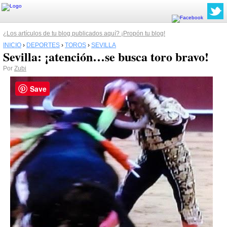
¿Los artículos de tu blog publicados aquí? ¡Propón tu blog!
INICIO
›
DEPORTES
›
TOROS
›
SEVILLA
Sevilla: ¡atención…se busca toro bravo!
Por
Zubi
Save