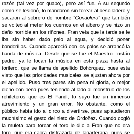
razón (tal vez por guapo), pero así fue. A su segundo
como se lesionó, lo mandaron sin torear al desolladero y
sacaron al sobrero de nombre
“Gondolero”
que también
se volteó al meter los cuernos en el albero y se hizo un
daño horrible en los riñones. Fran veía que la tarde se le
iba sin haber dado palo al agua, y decidió poner
banderillas. Cuando apareció con los palos se arrancó la
banda de música. Desde que se fue el Maestro Tristán
padre, ya le tocan la música en esta plaza hasta al
torilero, que se llama de apellido Bohórquez, pues esta
visto que las prioridades musicales se ajustan ahora por
el apellido. Puso tres pares sin pena ni gloria, o mejor
dicho con pena pues teniendo al lado al monstruo de los
rehileteros que es El Fandi, lo suyo fue un inmenso
atrevimiento y un gran error. No obstante, como el
público había ido al circo a divertirse, pues aplaudieron
muchísimo el gesto del nieto de Ordoñez. Cuando cogió
la muleta para torear el toro le dijo a Fran que no era
toro, que era cabra disfrazada de lagarterana, pues se