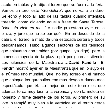
aculó en tablas y le dijo al torero que se fuera a la feria.
Vamos un toro, este
“Gondolero”,
que no valía un duro.
Se echó y todo al lado de las tablas cuando intentaba
torearlo, como diciendo aquella frase de Santa Teresa:
“
vivo sin vivir en mi…”
y nadie protestaba ayer en la
plaza, y juro que no se por qué. En un descuido de la
cabra, el torero la mató de una estocada certera y todos
descansamos. Hubo algunos sectores de los tendidos
que aplaudían con timidez (por guapo…ya digo), pero la
inmensa mayoría de la plaza optó por guardar silencio.
Los silencios de la Maestranza….
David Fandila “El
Fandi”
mostró ayer en la Maestranza que en lo suyo es
el número uno mundial. Que no hay torero en el mundo
que coloque los garapullos con mas riesgo y dando mas
espectáculo que él. Lo mejor de este torero es que
además torea muy bien a la verónica y con la muleta es
honesto y firme delante de los toros. Al primero de su
lote lo templó muy bien a la verónica en el tercio cerca