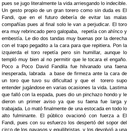
pues se jugo literalmente la vida arriesgando lo indecible.
Un gesto propio de un gran torero como sin duda es El
Fandi, que en el futuro debería de evitar las malas
compañías pues al final solo le van a perjudicar. El toro
era muy rebrincado pero galopaba, repetía con ahínco y
embestía. Le dio dos tandas muy buenas por la derecha
con el trapo pegadito a la cara para que repitiera. Pon la
izquierda el toro repetía pero sin humillar, aunque lo
templó muy bien al no permitir que le tocara el engaño.
Poco a Poco David Fandila fue hilvanado una faena
inesperada, labrada a base de firmeza ante la cara de
un toro que tuvo su dificultad y que el torero supo
entender jugándose en varias ocasiones la vida. Lastima
que falló con la espada, pues dio un pinchazo hondo y le
dieron un primer aviso ya que su faena fue larga y
trabajada. Lo mató finalmente de una estocada en todo lo
alto fulminante. El público ovacionó con fuerza a El
Fandi, pues con su esfuerzo los despertó del sopor del
circo de los payasos y equilibristas, y los devolvió a una