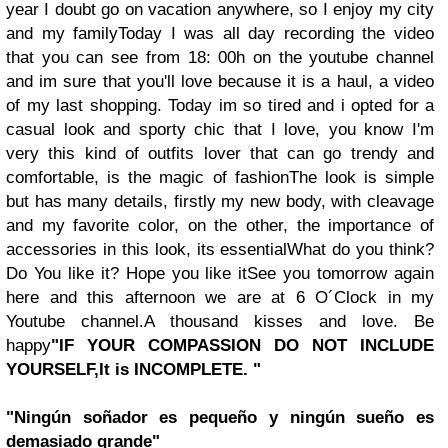
year I doubt go on vacation anywhere, so I enjoy my city
and my family
Today I was all day recording the video
that you can see from 18: 00h on the youtube channel
and im sure that you'll love because it is a haul, a video
of my last shopping. Today im so tired and i opted for a
casual look and sporty chic that I love, you know I'm
very this kind of outfits lover that can go trendy and
comfortable, is the magic of fashion
The look is simple
but has many details, firstly my new body, with cleavage
and my favorite color, on the other, the importance of
accessories in this look, its essential
What do you think?
Do You like it? Hope you like it
See you tomorrow again
here and this afternoon we are at 6 O´Clock in my
Youtube channel.
A thousand kisses and love. Be
happy
"IF YOUR COMPASSION DO NOT INCLUDE
YOURSELF,
It is INCOMPLETE. "
"Ningún soñador es pequeño y ningún sueño es
demasiado grande"