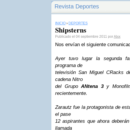
Revista Deportes
INICIO
›
DEPORTES
Shipsterns
Publicado el 04 septiembre 2011 por
Alxx
Nos envían el siguiente comunica
Ayer tuvo lugar la segunda fa
programa de
televisión San Miguel CRacks d
cadena Nitro
del Grupo
ANtena 3
y Monofil
recientemente.
Zarautz fue la protagonista de est
el pase
12 aspirantes que ahora deberán 
llamada