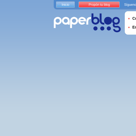
Inicio
Propón tu blog
Sígueno
Cu
E