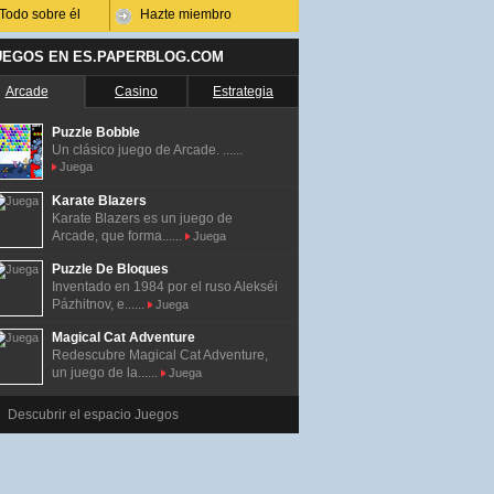
Todo sobre él
Hazte miembro
UEGOS EN ES.PAPERBLOG.COM
Arcade
Casino
Estrategia
Puzzle Bobble
Un clásico juego de Arcade. ......
Juega
Karate Blazers
Karate Blazers es un juego de
Arcade, que forma......
Juega
Puzzle De Bloques
Inventado en 1984 por el ruso Alekséi
Pázhitnov, e......
Juega
Magical Cat Adventure
Redescubre Magical Cat Adventure,
un juego de la......
Juega
Descubrir el espacio Juegos