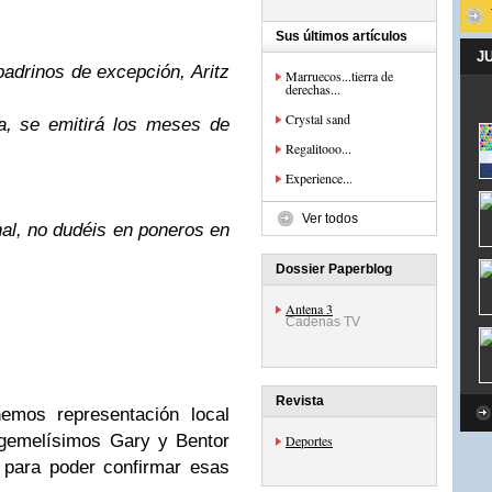
Sus últimos artículos
J
adrinos de excepción, Aritz
Marruecos...tierra de
derechas...
Crystal sand
a, se emitirá los meses de
Regalitooo...
Experience...
Ver todos
nal, no dudéis en poneros en
Dossier Paperblog
Antena 3
Cadenas TV
Revista
mos representación local
 gemelísimos Gary y Bentor
Deportes
 para poder confirmar esas