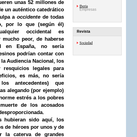
ueren unas 52 millones de
Iberia
e un auténtico catedrático
Empresas
culpa a
occidente
de todas
, por lo que (según él)
ualquier occidental es
Revista
, y mucho peor, de haberse
Sociedad
ad en España, no sería
esinos podrían contar con
 la Audiencia Nacional, los
 resquicios legales para
ficios, es más, no sería
 los antecedentes) que
ías alegando (por ejemplo)
norme estrés a los pobres
 muerte de los acosados
 desproporcionada.
 hubieran sido aquí, los
os de héroes por unos y de
 la caterva de grandes