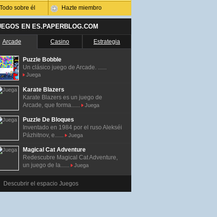
Todo sobre él
Hazte miembro
UEGOS EN ES.PAPERBLOG.COM
Arcade
Casino
Estrategia
Puzzle Bobble
Un clásico juego de Arcade. ......
Juega
Karate Blazers
Karate Blazers es un juego de
Arcade, que forma......
Juega
Puzzle De Bloques
Inventado en 1984 por el ruso Alekséi
Pázhitnov, e......
Juega
Magical Cat Adventure
Redescubre Magical Cat Adventure,
un juego de la......
Juega
Descubrir el espacio Juegos