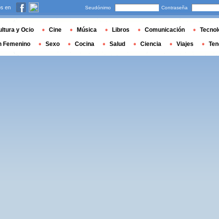
s en
Seudónimo
Contraseña
ltura y Ocio
Cine
Música
Libros
Comunicación
Tecnol
n Femenino
Sexo
Cocina
Salud
Ciencia
Viajes
Ten