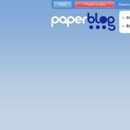
Inicio
Propón tu blog
Sígueno
Cu
E