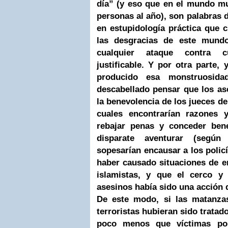
día” (y eso que en el mundo m
personas al año), son palabras d
en estupidología práctica que 
las desgracias de este mundo
cualquier ataque contra c
justificable. Y por otra parte
producido esa monstruosid
descabellado pensar que los as
la benevolencia de los jueces de
cuales encontrarían razones y
rebajar penas y conceder bene
disparate aventurar (según
sopesarían encausar a los polic
haber causado situaciones de e
islamistas, y que el cerco y
asesinos había sido una acción
De este modo, si las matanzas
terroristas hubieran sido tratad
poco menos que víctimas por