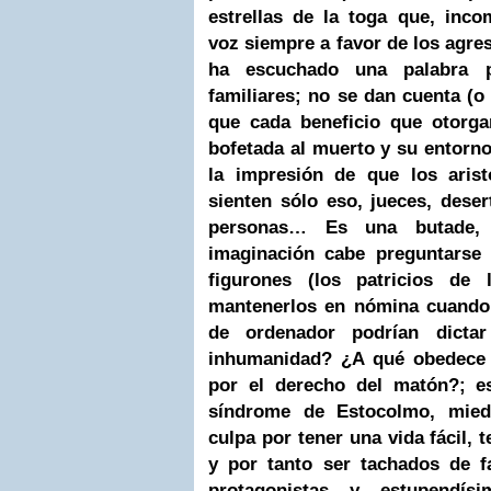
estrellas de la toga que, inco
voz siempre a favor de los agre
ha escuchado una palabra 
familiares; no se dan cuenta (o 
que cada beneficio que otorga
bofetada al muerto y su entorn
la impresión de que los arist
sienten sólo eso, jueces, dese
personas… Es una butade, 
imaginación cabe preguntarse
figurones (los patricios de 
mantenerlos en nómina cuando
de ordenador podrían dictar
inhumanidad? ¿A qué obedece e
por el derecho del matón?; e
síndrome de Estocolmo, miedo
culpa por tener una vida fácil,
y por tanto ser tachados de f
protagonistas y estupendí