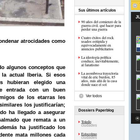
Sus últimos artículos
J
90 años del comienzo de la
guerra civil. qué hacer para
perder una guerra
Cuatro éxitos del rock
 condenar atrocidades como
usados estúpida y
equivocadamente en
anuncios publicitarios
La ideología política
conduce, inevitablemente,
al fanatismo
ado algunos conceptos que
La asombrosa trayectoria
la actual Iberia. Si esos
vital de eric burdon, 85
años, más allá de la casa
os hubieran elegido una
donde nace el sol
 de entrada con un buen
Ver todos
migos de los etarras les
imilares los justificarían;
Dossiers Paperblog
edo ha llegado a asegurar
esalmado que remata a un
Toledo
ciudades
demás ha justificado los
Estocolmo
dente mata millones cada
ciudades