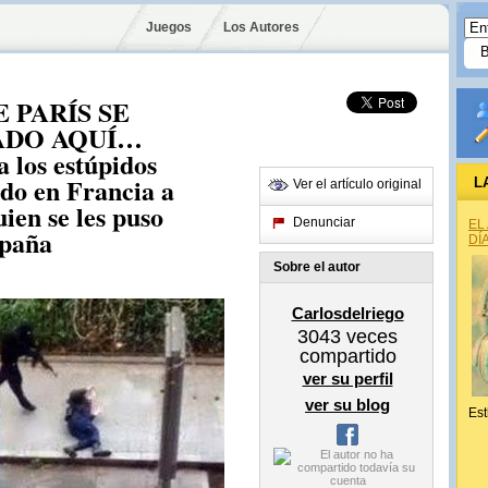
Juegos
Los Autores
 PARÍS SE
ADO AQUÍ…
 los estúpidos
ado en Francia a
L
Ver el artículo original
uien se les puso
Denunciar
EL
spaña
DÍ
Sobre el autor
Carlosdelriego
3043
veces
compartido
ver su perfil
ver su blog
Est