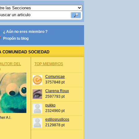
¿ Aún no eres miembro ?
Propón tu blog
A COMUNIDAD SOCIEDAD
 AUTOR DEL
TOP MIEMBROS
A
Comunicae
3757848 pt
Clarena Roux
2597793 pt
pukko
2324960 pt
her A.l.
estilosrusticos
2129878 pt