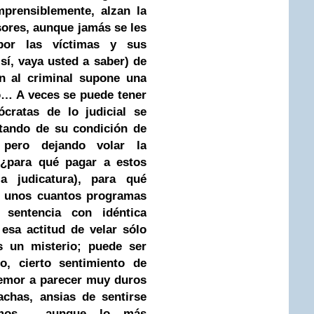
mprensiblemente, alzan la
sores, aunque jamás se les
por las víctimas y sus
sí, vaya usted a saber) de
n al criminal supone una
o… A veces se puede tener
ócratas de lo judicial se
rtando de su condición de
pero dejando volar la
 ¿para qué pagar a estos
la judicatura), para qué
 unos cuantos programas
 sentencia con idéntica
sa actitud de velar sólo
s un misterio; puede ser
, cierto sentimiento de
 temor a parecer muy duros
achas, ansias de sentirse
simos…, aunque lo más