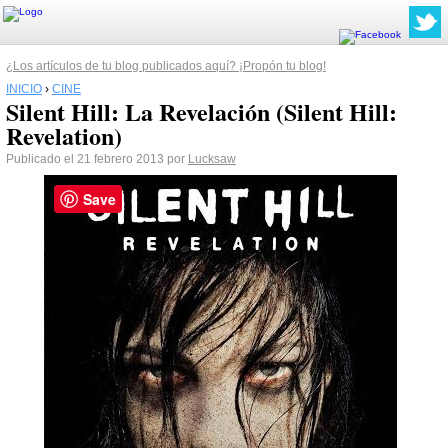
¿Los artículos de tu blog publicados aquí? ¡Propón tu blog!
INICIO
›
CINE
Silent Hill: La Revelación (Silent Hill:
Revelation)
Publicado el 21 febrero 2013 por
Lucksaw
Save