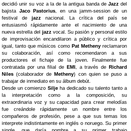
decidió unir su voz a la de la antigua banda de
Jazz
del
bajista
Jaco Pastorius
, en una jamm-session de un
festival de
jazz
nacional. La crítica del país se
entusiasmó rápidamente ante el nacimiento de una
nueva estrella del
jazz
vocal. Su pasión y personal estilo
de improvisación encandilaron a público y crítica por
igual, tanto que músicos como
Pat Metheny
reclamaron
su colaboración, así como recomendaron a sus
productores el fichaje de la joven. Finalmente fue
contratada por una filial de
EMI
, a través de
Richard
Niles
(colaborador de
Metheny
) con quien se puso a
trabajar de inmediato en su álbum debút.
Desde un comienzo
Silje
ha dedicado su talento tanto a
la interpretación como a la composición, su
extraordinaria voz y su capacidad para crear melodías
fue creándole rápidamente un nombre entre los
compañeros de profesión, pese a que sus temas los
interprete indistintamente en inglés o noruego. Su primer
single, que daría nombre a su primer trabajo