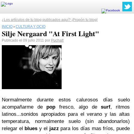
¿Los artículos de tu blog publicados aquí? ¡Propón tu blog!
INICIO
›
CULTURA Y OCIO
Silje Nergaard "At First Light"
Publicado el 09 julio 2011 por
Puchalt
Normalmente durante estos calurosos días suelo
acompañarme de
pop
fresco, algo de
surf
, ritmos
latinos...sonidos apropiados para el verano y las altas
temperatura, normalmente suelo (sin abandonarlos)
relegar el
blues
y el
jazz
para los días mas fríos, puede