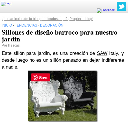
¿Los artículos de tu blog publicados aquí? ¡Propón tu blog!
INICIO
›
TENDENCIAS
›
DECORACIÓN
Sillones de diseño barroco para nuestro
jardín
Por
Illescas
Este sillón para jardín, es una creación de
SAW
Italy, y
desde luego no es un
sillón
pensado en dejar indiferente
a nadie.
Save