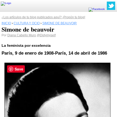
¿Los artículos de tu blog publicados aquí? ¡Propón tu blog!
INICIO
›
CULTURA Y OCIO
›
SIMONE DE BEAUVOIR
Simone de beauvoir
Por
Diana Cabello Muro
@Didymyself
La feminista por excelencia
París, 9 de enero de 1908-París, 14 de abril de 1986
Save