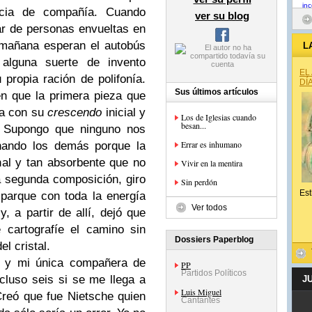
ncia de compañía. Cuando
ver su blog
ar de personas envueltas en
 mañana esperan el autobús
L
alguna suerte de invento
EL
 propia ración de polifonía.
DÍ
Sus últimos artículos
n que la primera pieza que
na con su
crescendo
inicial y
Los de Iglesias cuando
besan...
. Supongo que ninguno nos
Errar es inhumano
hando los demás porque la
nal y tan absorbente que no
Vivir en la mentira
la segunda composición, giro
Sin perdón
Est
l parque con toda la energía
Ver todos
, a partir de allí, dejó que
 cartografíe el camino sin
Dossiers Paperblog
l cristal.
r y mi única compañera de
PP
Partidos Políticos
cluso seis si se me llega a
J
Luis Miguel
Creó que fue Nietsche quien
Cantantes