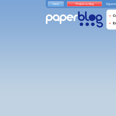
Inicio
Propón tu blog
Sígueno
Cu
E