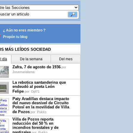
¿ Aún no eres miembro ?
Propón tu blog
OS MÁS LEÍDOS SOCIEDAD
l día
De la semana
Del mes
Zafra, 7 de agosto de 1936
por
Josemarialama
La rebotica santanderina que
endeudó al poeta León
Felipe
por
Dpl71
Paty Aradillas destaca impacto
del nuevo desnivel de Circuito
Potosí en la movilidad de Villa
de Pozos
por
Pukko
Villa de Pozos reporta
reducción del 50 % en
incendios forestales y de
pastizales
por
Pukko