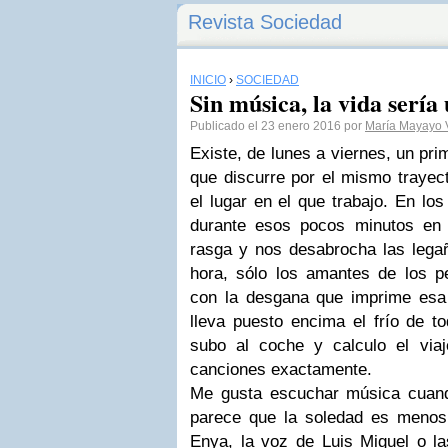
Revista Sociedad
INICIO
›
SOCIEDAD
Sin música, la vida sería
Publicado el 23 enero 2016 por
María Mayayo 
Existe, de lunes a viernes, un pr
que discurre por el mismo trayec
el lugar en el que trabajo. En lo
durante esos pocos minutos en
rasga y nos desabrocha las legañ
hora, sólo los amantes de los p
con la desgana que imprime esa
lleva puesto encima el frío de t
subo al coche y calculo el viaj
canciones exactamente.
Me gusta escuchar música cuan
parece que la soledad es menos
Enya, la voz de Luis Miguel o la