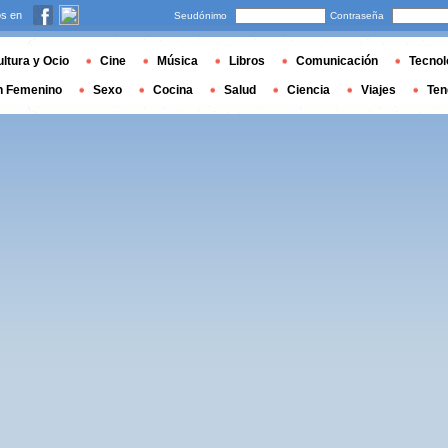
s en
Seudónimo
Contraseña
ltura y Ocio
Cine
Música
Libros
Comunicación
Tecnol
n Femenino
Sexo
Cocina
Salud
Ciencia
Viajes
Ten