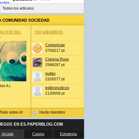
Todos los artículos
A COMUNIDAD SOCIEDAD
 AUTOR DEL
TOP MIEMBROS
A
Comunicae
3758217 pt
Clarena Roux
2598297 pt
pukko
2326577 pt
her A.l.
estilosrusticos
2130058 pt
Todo sobre él
Hazte miembro
UEGOS EN ES.PAPERBLOG.COM
Arcade
Casino
Estrategia