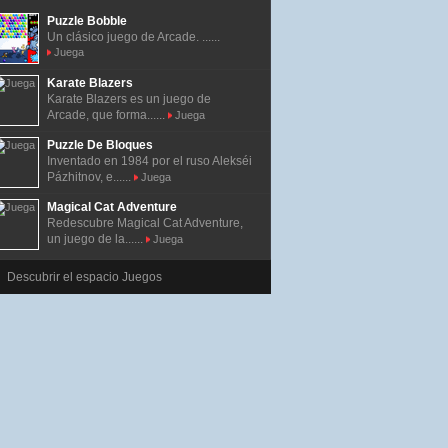
Puzzle Bobble
Un clásico juego de Arcade. ......
Juega
Karate Blazers
Karate Blazers es un juego de
Arcade, que forma......
Juega
Puzzle De Bloques
Inventado en 1984 por el ruso Alekséi
Pázhitnov, e......
Juega
Magical Cat Adventure
Redescubre Magical Cat Adventure,
un juego de la......
Juega
Descubrir el espacio Juegos