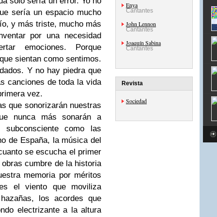
da sólo sería un error. Yo no
Enya
Cantantes
 que sería un espacio mucho
o, y más triste, mucho más
John Lennon
Cantantes
inventar por una necesidad
Joaquín Sabina
rtar emociones. Porque
Cantantes
que sientan como sentimos.
dados. Y no hay piedra que
as canciones de toda la vida
Revista
rimera vez.
Sociedad
as que sonorizarán nuestras
 que nunca más sonarán a
 subconsciente como las
no de España, la música del
 cuanto se escucha el primer
 obras cumbre de la historia
uestra memoria por méritos
 es el viento que moviliza
 hazañas, los acordes que
do electrizante a la altura