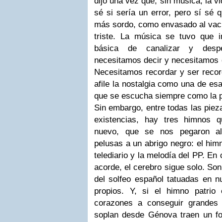
dijo una vez que, sin música, la vi
sé si sería un error, pero sí sé
más sordo, como envasado al vací
triste. La música se tuvo que 
básica de canalizar y despe
necesitamos decir y necesitamos 
Necesitamos recordar y ser recor
afile la nostalgia como una de es
que se escucha siempre como la p
Sin embargo, entre todas las piez
existencias, hay tres himnos
nuevo, que se nos pegaron al
pelusas a un abrigo negro: el him
telediario y la melodía del PP. En
acorde, el cerebro sigue solo. Son
del solfeo español tatuadas en n
propios. Y, si el himno patrio
corazones a conseguir grandes
soplan desde Génova traen un fon