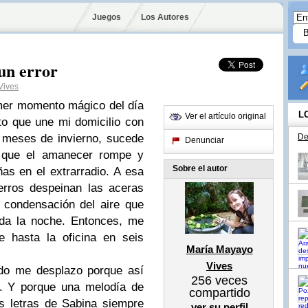
Juegos
Los Autores
 un error
Vives
imer momento mágico del día
L
Ver el artículo original
to que une mi domicilio con
s meses de invierno, sucede
De
Denunciar
 que el amanecer rompe y
Sobre el autor
as en el extrarradio. A esa
erros despeinan las aceras
 condensación del aire que
oda la noche. Entonces, me
e hasta la oficina en seis
María Mayayo
Vives
do me desplazo porque así
256
veces
. Y porque una melodía de
compartido
s letras de Sabina siempre
ver su perfil