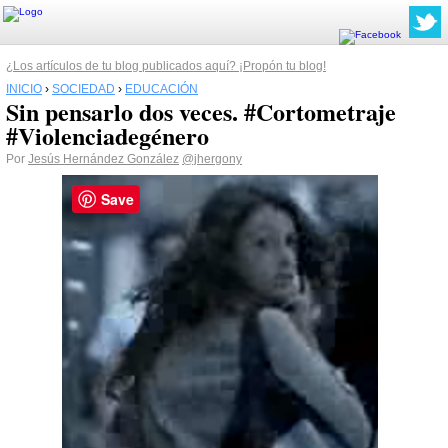
¿Los artículos de tu blog publicados aquí? ¡Propón tu blog!
INICIO
›
SOCIEDAD
›
EDUCACIÓN
Sin pensarlo dos veces. #Cortometraje
#Violenciadegénero
Por
Jesús Hernández González
@jhergony
Save