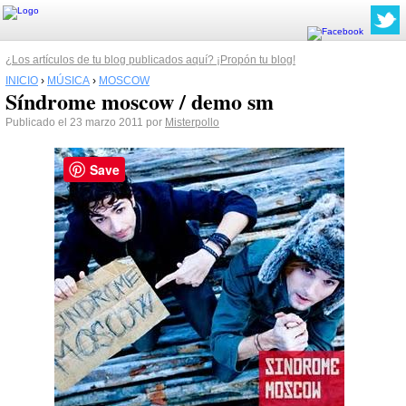
¿Los artículos de tu blog publicados aquí? ¡Propón tu blog!
INICIO
›
MÚSICA
›
MOSCOW
Síndrome moscow / demo sm
Publicado el 23 marzo 2011 por
Misterpollo
Save