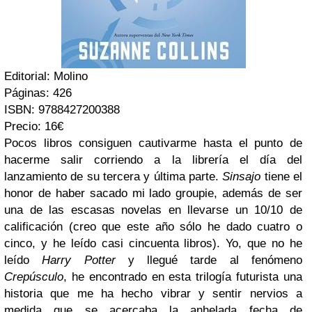
Editorial:
Molino
Páginas:
426
ISBN:
9788427200388
Precio:
16€
Pocos libros consiguen cautivarme hasta el punto de
hacerme salir corriendo a la librería el día del
lanzamiento de su tercera y última parte.
Sinsajo
tiene el
honor de haber sacado mi lado groupie, además de ser
una de las escasas novelas en llevarse un 10/10 de
calificación (creo que este año sólo he dado cuatro o
cinco, y he leído casi cincuenta libros). Yo, que no he
leído
Harry Potter
y llegué tarde al fenómeno
Crepúsculo
, he encontrado en esta trilogía futurista una
historia que me ha hecho vibrar y sentir nervios a
medida que se acercaba la anhelada fecha de