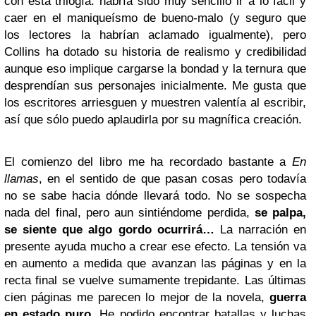
con esta trilogía: habría sido muy sencillo ir a lo fácil y
caer en el maniqueísmo de bueno-malo (y seguro que
los lectores la habrían aclamado igualmente), pero
Collins ha dotado su historia de realismo y credibilidad
aunque eso implique cargarse la bondad y la ternura que
desprendían sus personajes inicialmente. Me gusta que
los escritores arriesguen y muestren valentía al escribir,
así que sólo puedo aplaudirla por su magnífica creación.
El comienzo del libro me ha recordado bastante a
En
llamas
, en el sentido de que pasan cosas pero todavía
no se sabe hacia dónde llevará todo. No se sospecha
nada del final, pero aun sintiéndome perdida,
se palpa,
se siente que algo gordo ocurrirá…
La narración en
presente ayuda mucho a crear ese efecto. La tensión va
en aumento a medida que avanzan las páginas y en la
recta final se vuelve sumamente trepidante. Las últimas
cien páginas me parecen lo mejor de la novela,
guerra
en estado puro
. He podido encontrar batallas y luchas