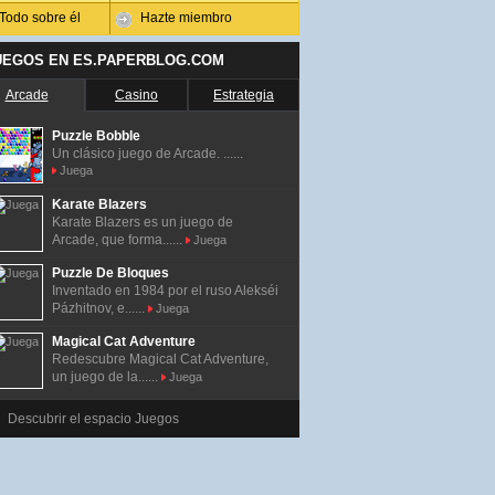
Todo sobre él
Hazte miembro
UEGOS EN ES.PAPERBLOG.COM
Arcade
Casino
Estrategia
Puzzle Bobble
Un clásico juego de Arcade. ......
Juega
Karate Blazers
Karate Blazers es un juego de
Arcade, que forma......
Juega
Puzzle De Bloques
Inventado en 1984 por el ruso Alekséi
Pázhitnov, e......
Juega
Magical Cat Adventure
Redescubre Magical Cat Adventure,
un juego de la......
Juega
Descubrir el espacio Juegos