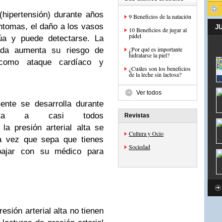
 (hipertensión) durante años
9 Beneficios de la natación
íntomas, el daño a los vasos
J
10 Beneficios de jugar al
pádel
úa y puede detectarse. La
¿Por qué es importante
olada aumenta su riesgo de
hidratarse la piel?
como ataque cardíaco y
¿Cuáles son los beneficios
de la leche sin lactosa?
Ver todos
mente se desarrolla durante
ta a casi todos
Revistas
la presión arterial alta se
Cultura y Ocio
na vez que sepa que tienes
Sociedad
rabajar con su médico para
sión arterial alta no tienen