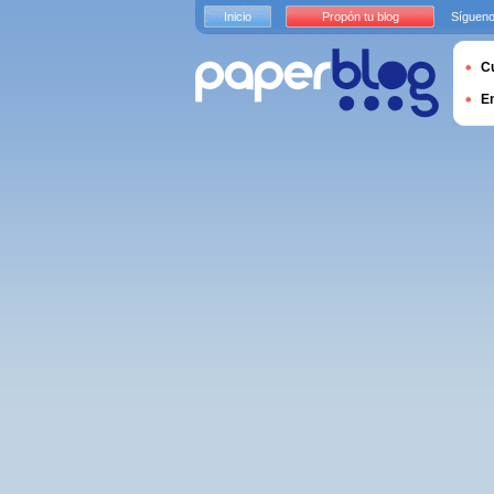
Inicio
Propón tu blog
Sígueno
Cu
E