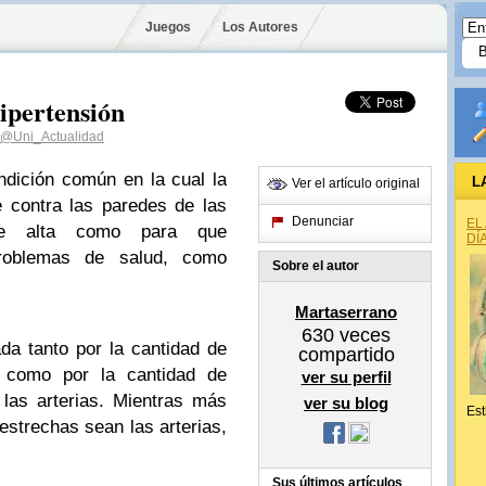
Juegos
Los Autores
hipertensión
@Uni_Actualidad
ondición común en la cual la
L
Ver el artículo original
e contra las paredes de las
Denunciar
EL
nte alta como para que
DÍ
roblemas de salud, como
Sobre el autor
Martaserrano
630
veces
ada tanto por la cantidad de
compartido
 como por la cantidad de
ver su perfil
 las arterias. Mientras más
ver su blog
Est
strechas sean las arterias,
Sus últimos artículos