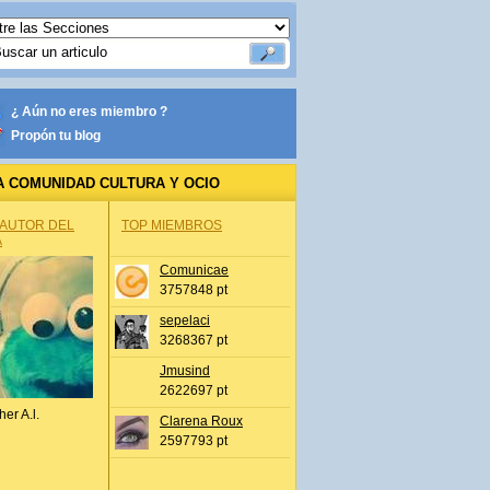
¿ Aún no eres miembro ?
Propón tu blog
A COMUNIDAD CULTURA Y OCIO
 AUTOR DEL
TOP MIEMBROS
A
Comunicae
3757848 pt
sepelaci
3268367 pt
Jmusind
2622697 pt
her A.l.
Clarena Roux
2597793 pt