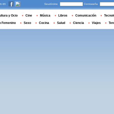
s en
Seudónimo
Contraseña
ltura y Ocio
Cine
Música
Libros
Comunicación
Tecnol
n Femenino
Sexo
Cocina
Salud
Ciencia
Viajes
Ten