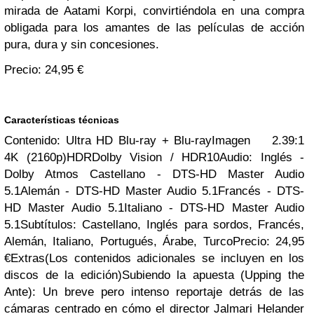
mirada de Aatami Korpi, convirtiéndola en una compra
obligada para los amantes de las películas de acción
pura, dura y sin concesiones.
Precio: 24,95 €
Características técnicas
Contenido: Ultra HD Blu-ray + Blu-ray
Imagen
2.39:1
4K (2160p)HDR
Dolby Vision / HDR10
Audio: Inglés -
Dolby Atmos
Castellano - DTS-HD Master Audio
5.1
Alemán - DTS-HD Master Audio 5.1
Francés - DTS-
HD Master Audio 5.1
Italiano - DTS-HD Master Audio
5.1
Subtítulos: Castellano, Inglés para sordos, Francés,
Alemán, Italiano, Portugués, Árabe, Turco
Precio: 24,95
€
Extras(Los contenidos adicionales se incluyen en los
discos de la edición)
Subiendo la apuesta (Upping the
Ante): Un breve pero intenso reportaje detrás de las
cámaras centrado en cómo el director Jalmari Helander