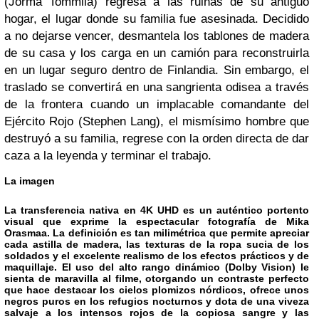
(Jorma Tommila) regresa a las ruinas de su antiguo
hogar, el lugar donde su familia fue asesinada. Decidido
a no dejarse vencer, desmantela los tablones de madera
de su casa y los carga en un camión para reconstruirla
en un lugar seguro dentro de Finlandia. Sin embargo, el
traslado se convertirá en una sangrienta odisea a través
de la frontera cuando un implacable comandante del
Ejército Rojo (Stephen Lang), el mismísimo hombre que
destruyó a su familia, regrese con la orden directa de dar
caza a la leyenda y terminar el trabajo.
La imagen
La transferencia nativa en 4K UHD es un auténtico portento
visual que exprime la espectacular fotografía de Mika
Orasmaa. La definición es tan milimétrica que permite apreciar
cada astilla de madera, las texturas de la ropa sucia de los
soldados y el excelente realismo de los efectos prácticos y de
maquillaje. El uso del alto rango dinámico (Dolby Vision) le
sienta de maravilla al filme, otorgando un contraste perfecto
que hace destacar los cielos plomizos nórdicos, ofrece unos
negros puros en los refugios nocturnos y dota de una viveza
salvaje a los intensos rojos de la copiosa sangre y las