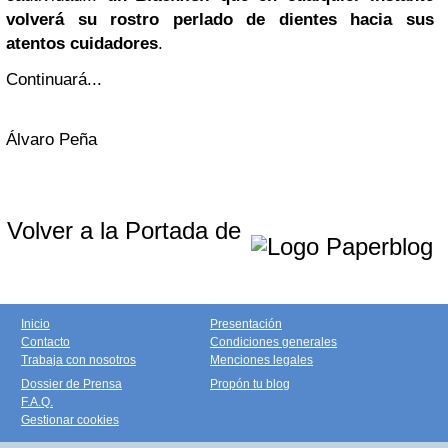
volverá su rostro perlado de dientes hacia sus
atentos cuidadores
.
Continuará...
Álvaro Peña
Volver a la Portada de
Inicio
Presentación
Contacto
Condiciones generales
Trabaja con nosotros
Menciones legales
Dossier de Prensa
Propón tu blog
F.A.Q.
Gestionar cookies