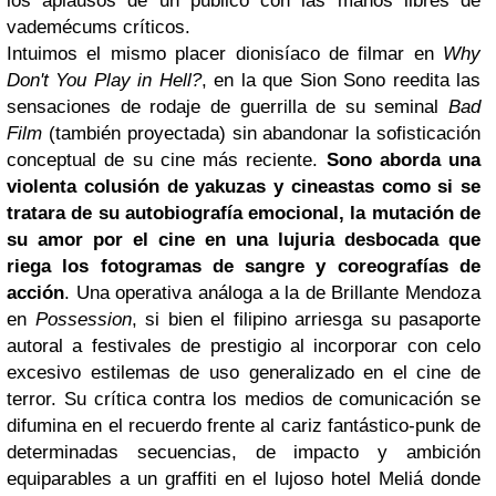
los aplausos de un público con las manos libres de
vademécums críticos.
Intuimos el mismo placer dionisíaco de filmar en
Why
Don't You Play in Hell?
, en la que Sion Sono reedita las
sensaciones de rodaje de guerrilla de su seminal
Bad
Film
(también proyectada) sin abandonar la sofisticación
conceptual de su cine más reciente.
Sono aborda una
violenta colusión de yakuzas y cineastas como si se
tratara de su autobiografía emocional, la mutación de
su amor por el cine en una lujuria desbocada que
riega los fotogramas de sangre y coreografías de
acción
. Una operativa análoga a la de Brillante Mendoza
en
Possession
, si bien el filipino arriesga su pasaporte
autoral a festivales de prestigio al incorporar con celo
excesivo estilemas de uso generalizado en el cine de
terror. Su crítica contra los medios de comunicación se
difumina en el recuerdo frente al cariz fantástico-punk de
determinadas secuencias, de impacto y ambición
equiparables a un graffiti en el lujoso hotel Meliá donde