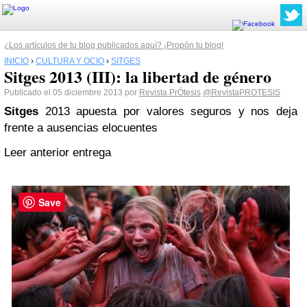
¿Los artículos de tu blog publicados aquí? ¡Propón tu blog!
INICIO
›
CULTURA Y OCIO
›
SITGES
Sitges 2013 (III): la libertad de género
Publicado el 05 diciembre 2013 por
Revista PrÓtesis
@RevistaPROTESIS
Sitges
2013 apuesta por valores seguros y nos deja
frente a ausencias elocuentes
Leer anterior entrega
Save