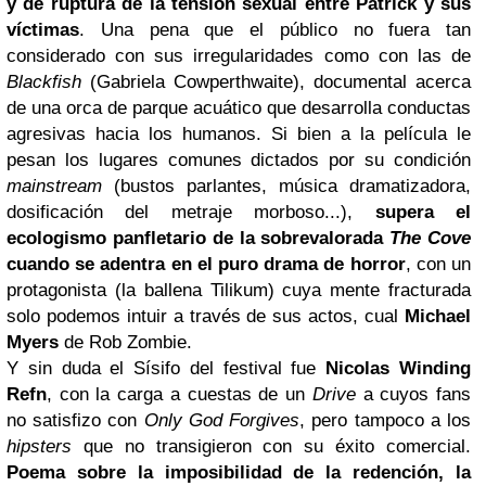
y de ruptura de la tensión sexual entre Patrick y sus
víctimas
. Una pena que el público no fuera tan
considerado con sus irregularidades como con las de
Blackfish
(Gabriela Cowperthwaite), documental acerca
de una orca de parque acuático que desarrolla conductas
agresivas hacia los humanos. Si bien a la película le
pesan los lugares comunes dictados por su condición
mainstream
(bustos parlantes, música dramatizadora,
dosificación del metraje morboso...),
supera el
ecologismo panfletario de la sobrevalorada
The Cove
cuando se adentra en el puro drama de horror
, con un
protagonista (la ballena Tilikum) cuya mente fracturada
solo podemos intuir a través de sus actos, cual
Michael
Myers
de Rob Zombie.
Y sin duda el Sísifo del festival fue
Nicolas Winding
Refn
, con la carga a cuestas de un
Drive
a cuyos fans
no satisfizo con
Only God Forgives
, pero tampoco a los
hipsters
que no transigieron con su éxito comercial.
Poema sobre la imposibilidad de la redención, la