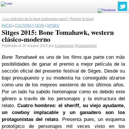
¿Los artículos de tu blog publicados aquí? ¡Propón tu blog!
INICIO
›
CULTURA Y OCIO
›
SITGES
Sitges 2015: Bone Tomahawk, western
clásico-moderno
Publicado el 16 octubre 2015 por
Cineenserio
@cineenserio
Bone Tomahawk
es uno de los films que parte con más
posibilidades de ganar el premio a mejor película de la
sección oficial del presente festival de Sitges. Desde su
bajo presupuesto y su modestia ha conseguido alzarse
como uno de los mejores westerns de los últimos años.
Por un lado ha sabido homenajear como es debido este
género a través de los personajes y la estructura del
relato.
Cuatro hombres: el sheriff, su viejo ayudante,
un cowboy implacable y un ganadero son los
protagonistas del relato
. Presenta pues, un esquema
prototípico de personajes mil veces visto en los