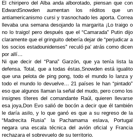
El chiripero del Alba anda alborotado, piensan que con
EdwardSnowden aumentan los réditos que un
antiamericanismo cursi y trasnochado les aporta. Correa
llevaba una semana desojando la margarita ¡Lo traigo o
no lo traigo! pero después que el “Camarada” Putin dijo
claramente que el gringuito debería dejar de “perjudicar a
los socios estadounidenses” reculó pa’ atrás como dicen
por allí…
Ni que decir del “Pana” Garzón, que ya tenía lista la
defensa. Total, que a todas éstas,Snowden está igualito
que una pelota de ping pong, todo el mundo lo lanza y
todo el mundo lo devuelve… 21 países le han “pintado”
eso que algunos llaman la señal del mudo, pero como los
insignes títeres del comandante Raúl, quieren llevarse
esa joya,Don Evo salió de bocón a decir que él también
le daría asilo, y lo que ganó es que a su regreso de la
“Madrecita Rusia” la Pachamama eslava, Portugal
negara una escala técnica del avión oficial y Francia
rechazara el sobrevuelo de su territorio.