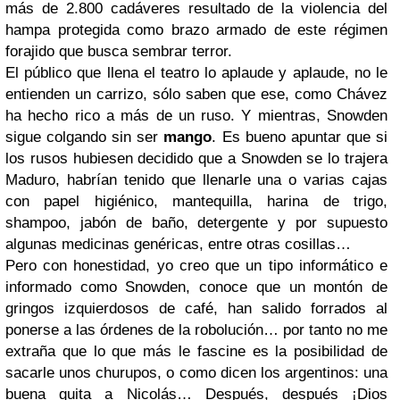
más de 2.800 cadáveres resultado de la violencia del
hampa protegida como brazo armado de este régimen
forajido que busca sembrar terror.
El público que llena el teatro lo aplaude y aplaude, no le
entienden un carrizo, sólo saben que ese, como Chávez
ha hecho rico a más de un ruso. Y mientras, Snowden
sigue colgando sin ser
mango
. Es bueno apuntar que si
los rusos hubiesen decidido que a Snowden se lo trajera
Maduro, habrían tenido que llenarle una o varias cajas
con papel higiénico, mantequilla, harina de trigo,
shampoo, jabón de baño, detergente y por supuesto
algunas medicinas genéricas, entre otras cosillas…
Pero con honestidad, yo creo que un tipo informático e
informado como Snowden, conoce que un montón de
gringos izquierdosos de café, han salido forrados al
ponerse a las órdenes de la robolución… por tanto no me
extraña que lo que más le fascine es la posibilidad de
sacarle unos churupos, o como dicen los argentinos: una
buena guita a Nicolás… Después, después ¡Dios