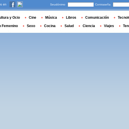
s en
Seudónimo
Contraseña
ltura y Ocio
Cine
Música
Libros
Comunicación
Tecnol
n Femenino
Sexo
Cocina
Salud
Ciencia
Viajes
Ten