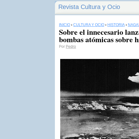
Revista Cultura y Ocio
INICIO
›
CULTURA Y OCIO
›
HISTORIA
›
NAGA
Sobre el innecesario lan
bombas atómicas sobre h
Por
Pedro