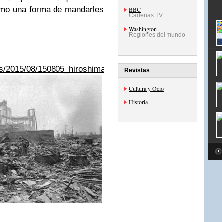
omo una forma de mandarles
BBC
Cadenas TV
Washington
Regiones del mundo
as/2015/08/150805_hiroshima_bomba_atomica_aniversario_
Revistas
Cultura y Ocio
Historia