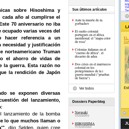
icas sobre Hisoshima y
Sus últimos artículos
 cada año al cumplirse el
Ante la muerte de m.
gorbachov
Este 70 aniversario no iba
L
e ocupado varias veces del
El sueño colonial
portugués en el áfrica
o hacer referencia a un
meridional: el "mapa color
EL
de rosa"
DÍ
 necesidad y justificación
Colonias italianas en el
nte norteamericano Truman
"cuerno de áfrica". el
desastre de adua
o el ahorro de vidas de
Dos crisis en el marruecos
e la guerra. Esta razón no
colonial en los
prolegómenos de la i
que la rendición de Japón
guerra mundial ("pruebas
de fuerza")
Est
Ver todos
do se exponen diversas
cuestión del lanzamiento,
Dossiers Paperblog
o:
Nagasaki
el lanzamiento de la bomba
ciudades
e lo que muchos llaman o
HIROSHIMA
J
Actualidad
'"
, dijo Selden, quien cree