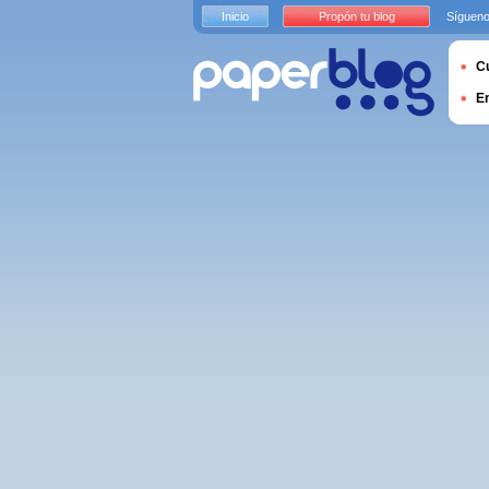
Inicio
Propón tu blog
Sígueno
Cu
E