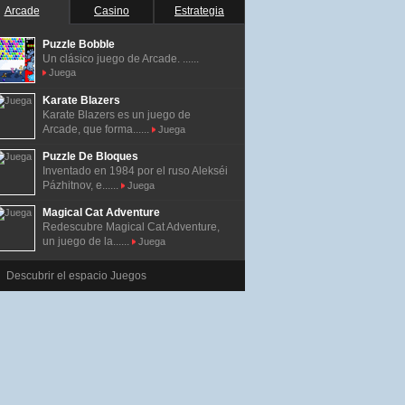
Arcade
Casino
Estrategia
Puzzle Bobble
Un clásico juego de Arcade. ......
Juega
Karate Blazers
Karate Blazers es un juego de
razones_aw
Arcade, que forma......
Juega
Puzzle De Bloques
Inventado en 1984 por el ruso Alekséi
Pázhitnov, e......
Juega
Magical Cat Adventure
Redescubre Magical Cat Adventure,
un juego de la......
Juega
Descubrir el espacio Juegos