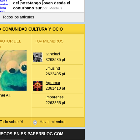
del post-tango joven desde el
conurbano sur
por
Moebius
Todos los artículos
A COMUNIDAD CULTURA Y OCIO
 AUTOR DEL
TOP MIEMBROS
A
sepelaci
3268535 pt
Jmusind
2623405 pt
Agramar
2361410 pt
her A.l.
jmporense
2263355 pt
Todo sobre él
Hazte miembro
UEGOS EN ES.PAPERBLOG.COM