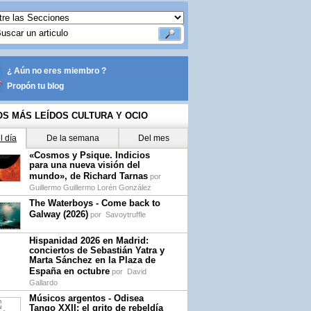
¿ Aún no eres miembro ?
Propón tu blog
OS MÁS LEÍDOS CULTURA Y OCIO
l día
De la semana
Del mes
«Cosmos y Psique. Indicios
para una nueva visión del
mundo», de Richard Tarnas
por
Guillermo Guillermo Lorén González
The Waterboys - Come back to
Galway (2026)
por
Savoytruffle
Hispanidad 2026 en Madrid:
conciertos de Sebastián Yatra y
Marta Sánchez en la Plaza de
España en octubre
por
David
Gallardo
Músicos argentos - Odisea
Tango XXII: el grito de rebeldía