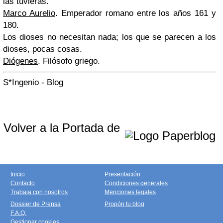
las tuvieras.
Marco Aurelio
. Emperador romano entre los años 161 y
180.
Los dioses no necesitan nada; los que se parecen a los
dioses, pocas cosas.
Diógenes
. Filósofo griego.
S*Ingenio - Blog
Volver a la Portada de
Inicio
Presentación
Contacto
Condiciones generales
Trabaja con nosotros
Menciones legales
Dossier de Prensa
Propón tu blog
F.A.Q.
Gestionar cookies