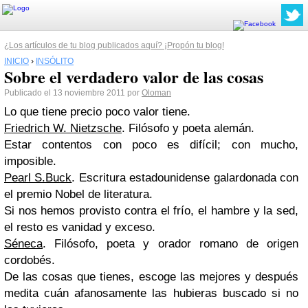
¿Los artículos de tu blog publicados aquí? ¡Propón tu blog!
INICIO
›
INSÓLITO
Sobre el verdadero valor de las cosas
Publicado el 13 noviembre 2011 por
Oloman
Lo que tiene precio poco valor tiene.
Friedrich W. Nietzsche
. Filósofo y poeta alemán.
Estar contentos con poco es difícil; con mucho,
imposible.
Pearl S.Buck
. Escritura estadounidense galardonada con
el premio Nobel de literatura.
Si nos hemos provisto contra el frío, el hambre y la sed,
el resto es vanidad y exceso.
Séneca
. Filósofo, poeta y orador romano de origen
cordobés.
De las cosas que tienes, escoge las mejores y después
medita cuán afanosamente las hubieras buscado si no