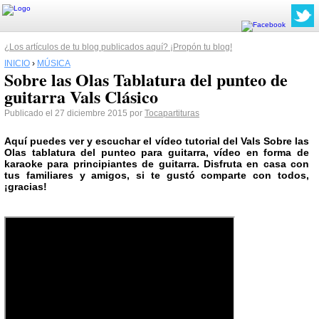
¿Los artículos de tu blog publicados aquí? ¡Propón tu blog!
INICIO
›
MÚSICA
Sobre las Olas Tablatura del punteo de
guitarra Vals Clásico
Publicado el 27 diciembre 2015 por
Tocapartituras
Aquí puedes ver y escuchar el vídeo tutorial del Vals Sobre las
Olas tablatura del punteo para guitarra, vídeo en forma de
karaoke para principiantes de guitarra. Disfruta en casa con
tus familiares y amigos, si te gustó comparte con todos,
¡gracias!