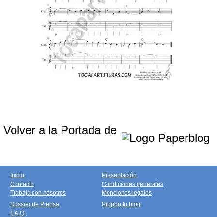
Volver a la Portada de
Inicio
Presentación
Contacto
Condiciones generales
Trabaja con nosotros
Menciones legales
Dossier de Prensa
Propón tu blog
F.A.Q.