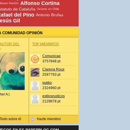
Alfonso Cortina
ltasar Garzón
statuto de Cataluña
Seísmo en Chile
afael del Pino
Antonio Brufau
esús Gil
A COMUNIDAD OPINIÓN
 AUTOR DEL
TOP MIEMBROS
A
Comunicae
3757848 pt
Clarena Roux
2597793 pt
pukko
2324960 pt
her A.l.
estilosrusticos
2129878 pt
Todo sobre él
Hazte miembro