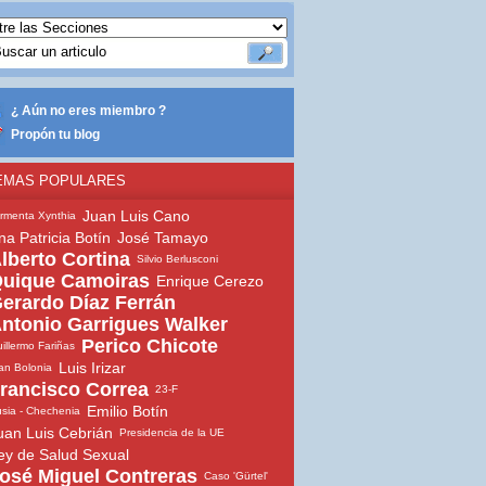
¿ Aún no eres miembro ?
Propón tu blog
EMAS POPULARES
Juan Luis Cano
rmenta Xynthia
na Patricia Botín
José Tamayo
lberto Cortina
Silvio Berlusconi
uique Camoiras
Enrique Cerezo
erardo Díaz Ferrán
ntonio Garrigues Walker
Perico Chicote
illermo Fariñas
Luis Irizar
an Bolonia
rancisco Correa
23-F
Emilio Botín
sia - Chechenia
uan Luis Cebrián
Presidencia de la UE
ey de Salud Sexual
osé Miguel Contreras
Caso 'Gürtel'