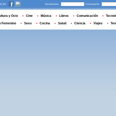
s en
Seudónimo
Contraseña
ltura y Ocio
Cine
Música
Libros
Comunicación
Tecnol
n Femenino
Sexo
Cocina
Salud
Ciencia
Viajes
Ten