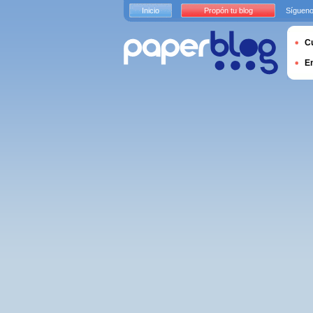
Inicio
Propón tu blog
Sígueno
Cu
E