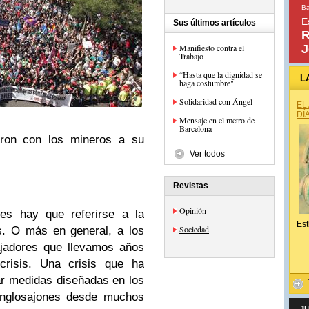
Ba
E
Sus últimos artículos
R
Manifiesto contra el
J
Trabajo
“Hasta que la dignidad se
L
haga costumbre"
Solidaridad con Ángel
EL
DÍ
Mensaje en el metro de
Barcelona
aron con los mineros a su
Ver todos
Revistas
Opinión
ces hay que referirse a la
Est
Sociedad
s. O más en general, a los
ajadores que llevamos años
crisis. Una crisis que ha
ar medidas diseñadas en los
 anglosajones desde muchos