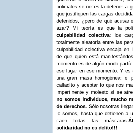
policiales se necesita detener a g
que justifiquen las cargas decidid
detenidos, ¿pero de qué acusarle
azar? Mi teoría es que la poli
culpabilidad colectiva
: los car
totalmente aleatoria entre las pe
culpabilidad colectiva encaja en 
de que quien está manifestándose
momento es de algún modo partíci
ese lugar en ese momento. Y es
una gran masa homogénea: el p
calladito y aceptar lo que nos ma
impertinente y molesto si se atr
no somos individuos, mucho m
de derechos.
Sólo nosotras lleg
lo somos, hasta que detienen a u
caen todas las máscaras.
Á
solidaridad no es delito!!!