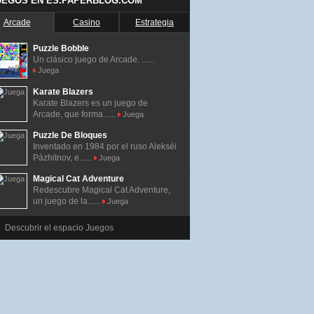
UEGOS EN ES.PAPERBLOG.COM
Arcade
Casino
Estrategia
Puzzle Bobble
Un clásico juego de Arcade. ......
Juega
Karate Blazers
Karate Blazers es un juego de
Arcade, que forma......
Juega
Puzzle De Bloques
Inventado en 1984 por el ruso Alekséi
Pázhitnov, e......
Juega
Magical Cat Adventure
Redescubre Magical Cat Adventure,
un juego de la......
Juega
Descubrir el espacio Juegos