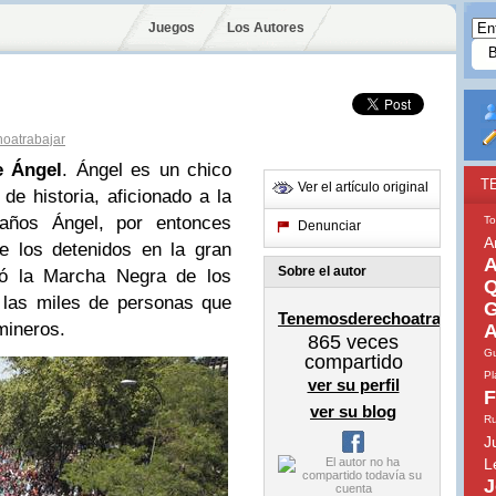
Juegos
Los Autores
oatrabajar
e Ángel
. Ángel es un chico
T
Ver el artículo original
de historia, aficionado a la
o años Ángel, por entonces
To
Denunciar
A
de los detenidos en la gran
A
Sobre el autor
nó la Marcha Negra de los
Q
 las miles de personas que
G
Tenemosderechoatrabajar
mineros.
A
865
veces
Gu
compartido
Pl
ver su perfil
F
ver su blog
Ru
J
L
J