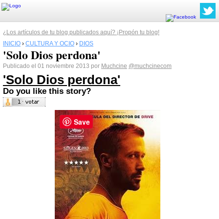
¿Los artículos de tu blog publicados aquí? ¡Propón tu blog!
INICIO
›
CULTURA Y OCIO
›
DIOS
'Solo Dios perdona'
Publicado el 01 noviembre 2013 por
Muchcine
@muchcinecom
'Solo
Dios
perdona'
Do you like this story?
Save