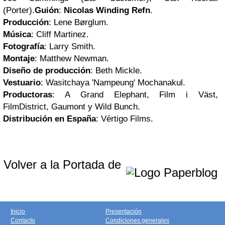
(Porter).
Guión
:
Nicolas Winding Refn
.
Producción
: Lene Børglum.
Música
: Cliff Martinez.
Fotografía
: Larry Smith.
Montaje
: Matthew Newman.
Diseño de producción
: Beth Mickle.
Vestuario
: Wasitchaya 'Nampeung' Mochanakul.
Productoras
: A Grand Elephant, Film i Väst,
FilmDistrict, Gaumont y Wild Bunch.
Distribución en España
: Vértigo Films.
Volver a la Portada de
Inicio
Presentación
Contacto
Condiciones generales