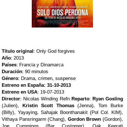
Título original
: Only God forgives
Año
: 2013
Países
: Francia y Dinamarca
Duración
: 90 minutos
Género
: Drama, crimen, suspense
Estreno en España: 31-10-2013
Estreno en USA
: 19-07-2013
Director
: Nicolas Winding Refn
Reparto
:
Ryan Gosling
(Julien),
Kristin Scott Thomas
(Jenna), Tom Burke
(Billy), Yayaying, Sahajak Boonthanakit (Pol Col. KIM),
Vithaya Pansringarm (Chang),
Gordon Brown
(Gordon),
Joe Cummings (Bar Customer), Oak Keerati